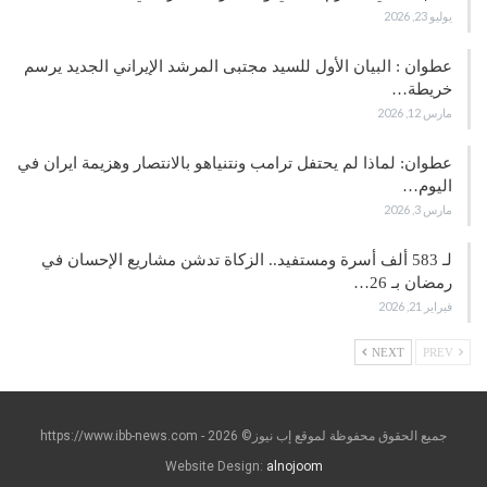
يوليو 23, 2026
عطوان : البيان الأول للسيد مجتبى المرشد الإيراني الجديد يرسم
خريطة…
مارس 12, 2026
عطوان: لماذا لم يحتفل ترامب ونتنياهو بالانتصار وهزيمة ايران في
اليوم…
مارس 3, 2026
لـ 583 ألف أسرة ومستفيد.. الزكاة تدشن مشاريع الإحسان في
رمضان بـ 26…
فبراير 21, 2026
NEXT
PREV
جميع الحقوق محفوظة لموقع إب نيوز© https://www.ibb-news.com - 2026
Website Design:
alnojoom