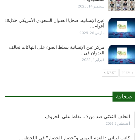
سبتمبر 14, 2025
عين الإنسانية: ضحايا العدوان السعودي الأمريكي خلال10
أعوام…
مارس 26, 2025
مركز عين الإنسانية يسلط الضوء على انتهاكات تحالف
العدوان في…
فبراير 4, 2025
NEXT
PREV
صحافة
الحلف الثلاثي ضد من؟ .. نقاط على الحروف
أغسطس 8, 2026
كاتب لبناني : العزم اليمني و”حصار الحصار” في اللحظة…