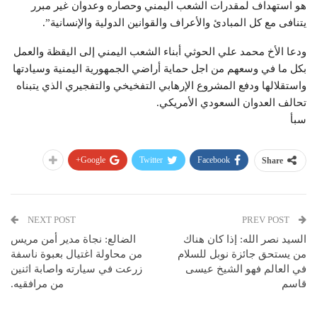
هو استهداف لمقدرات الشعب اليمني وحصاره وعدوان غير مبرر
يتنافى مع كل المبادئ والأعراف والقوانين الدولية والإنسانية”.
ودعا الأخ محمد علي الحوثي أبناء الشعب اليمني إلى اليقظة والعمل
بكل ما في وسعهم من اجل حماية أراضي الجمهورية اليمنية وسيادتها
واستقلالها ودفع المشروع الإرهابي التفخيخي والتفجيري الذي يتبناه
تحالف العدوان السعودي الأمريكي.
سبأ
Google+
Twitter
Facebook
Share
NEXT POST
PREV POST
السيد نصر الله: إذا كان هناك
الضالع: نجاة مدير أمن مريس
من يستحق جائزة نوبل للسلام
من محاولة اغتيال بعبوة ناسفة
في العالم فهو الشيخ عيسى
زرعت في سيارته واصابة اثنين
قاسم
من مرافقيه.