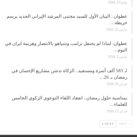
يوليو 23, 2026
عطوان : البيان الأول للسيد مجتبى المرشد الإيراني الجديد يرسم
خريطة…
مارس 12, 2026
عطوان: لماذا لم يحتفل ترامب ونتنياهو بالانتصار وهزيمة ايران في
اليوم…
مارس 3, 2026
لـ 583 ألف أسرة ومستفيد.. الزكاة تدشن مشاريع الإحسان في
رمضان بـ 26…
فبراير 21, 2026
بمناسبة حلول رمضان.. انعقاد اللقاء التوعوي الزكوي الخامس
للعلماء…
فبراير 17, 2026
NEXT
PREV