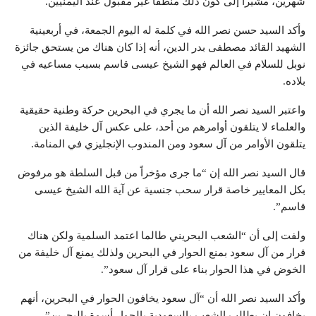
شهرين، مشيراً إلى كون ذلك منطقاً غير مقبول عند اليمنيين.
وأكد السيد حسن نصر الله في كلمة له اليوم الجمعة، في أربعينية
الشهيد القائد مصطفى بدر الدين، أنه إذا كان هناك من يستحق جائزة
نوبل للسلام في العالم فهو الشيخ عيسى قاسم بسبب مساعيه في
بلاده.
واعتبر السيد نصر الله أن ما يجري في البحرين حركة وطنية حقيقية
والعلماء لا يتلقون أوامرهم من أحد، على عكس آل خليفة الذين
يتلقون الأوامر من آل سعود ومن المندوب الإنجليزي في المنامة.
قال السيد نصر الله إن “ما جرى مؤخراً من قبل السلطة هو مرفوض
بكل المعايير خاصة قرار سحب جنسية عن آية الله الشيخ عيسى
قاسم”.
ولفت إلى أن “الشعب البحريني طالما اعتمد السلمية ولكن هناك
قرار من آل سعود بمنع الحوار في البحرين ولذلك يمنع آل خليفة من
الخوض في هذا الحوار بناء على قرار آل سعود”.
وأكد السيد نصر الله أن “آل سعود يخافون الحوار في البحرين، أنهم
يخافون ان يطالب الشعب بالسعودية بالحوار أسوة بالبحرين”.