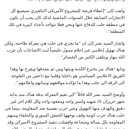
ولفت إلى “إعطاء فرصة للمشروع الأمريكي التكفيري سيضيع كل
الانجازات السابقة خلال السنوات الماضية لذلك كان يجب أن نكون
في منطقة حلب للدفاع عنها ونحن فعلا نتواجد بأعداد كبيرة في تلك
المنطقة”.
واشار السيد نصر إلى ان “ما يجري في حلب هي معركة طاحنة، ولكن
هناك تهويل إعلامي عبر إعلام ممول خليجياً لبث الاشاعات بأن حزب
الله ينهار ويتلقى الكثير من الخسائر”.
وتابع “هناك من يخترع الكذبة ويبثها ومن ثم يصدقها ويفرح بها وهذا
الفريق الاعلامي السياسي هو داخليا وقلبيا مع داعش من الفلوجة
الى الرقة الى حلب وهذا ما تؤكده مواقفهم وبنياتهم واعلامهم”.
وأوضح السيد نصر الله قائلاً “كي نقيم المعركة بدقة هناك منذ بداية
شهر حزيران 26 شهيد واسير واحد ومفقود واحد وكل كلام اخر غير
دقيق والهدف منها التهويل وشن حرب نفسية ضد المقاومة، بينما في
حلب هناك حرب كونية وقف بوجهها الجيش السوري والحلفاء ومنهم
المقاومة بكل بسالة وشجاعة وافشلت تنفيذ المشروع الاميركي وقد
تم تحقيق انجازات ضخمة في تلك المنطقة لدرجة ان المحور الآخر