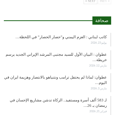
NEXT
PREV
صحافة
كاتب لبناني : العزم اليمني و”حصار الحصار” في اللحظة…
يوليو 23, 2026
عطوان : البيان الأول للسيد مجتبى المرشد الإيراني الجديد يرسم
خريطة…
مارس 12, 2026
عطوان: لماذا لم يحتفل ترامب ونتنياهو بالانتصار وهزيمة ايران في
اليوم…
مارس 3, 2026
لـ 583 ألف أسرة ومستفيد.. الزكاة تدشن مشاريع الإحسان في
رمضان بـ 26…
فبراير 21, 2026