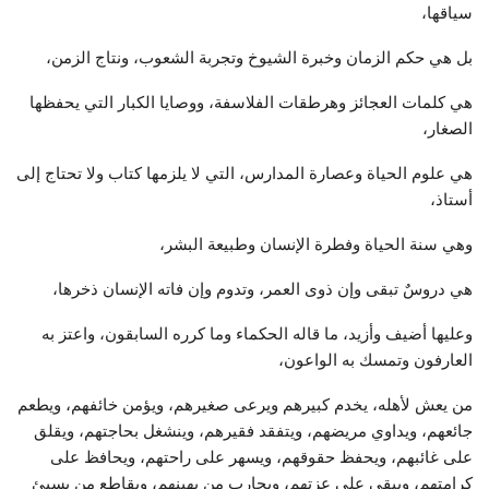
سياقها،
بل هي حكم الزمان وخبرة الشيوخ وتجربة الشعوب، ونتاج الزمن،
هي كلمات العجائز وهرطقات الفلاسفة، ووصايا الكبار التي يحفظها
الصغار،
هي علوم الحياة وعصارة المدارس، التي لا يلزمها كتاب ولا تحتاج إلى
أستاذ،
وهي سنة الحياة وفطرة الإنسان وطبيعة البشر،
هي دروسٌ تبقى وإن ذوى العمر، وتدوم وإن فاته الإنسان ذخرها،
وعليها أضيف وأزيد، ما قاله الحكماء وما كرره السابقون، واعتز به
العارفون وتمسك به الواعون،
من يعش لأهله، يخدم كبيرهم ويرعى صغيرهم، ويؤمن خائفهم، ويطعم
جائعهم، ويداوي مريضهم، ويتفقد فقيرهم، وينشغل بحاجتهم، ويقلق
على غائبهم، ويحفظ حقوقهم، ويسهر على راحتهم، ويحافظ على
كرامتهم، ويبقي على عزتهم، ويحارب من يهينهم، ويقاطع من يسيئ