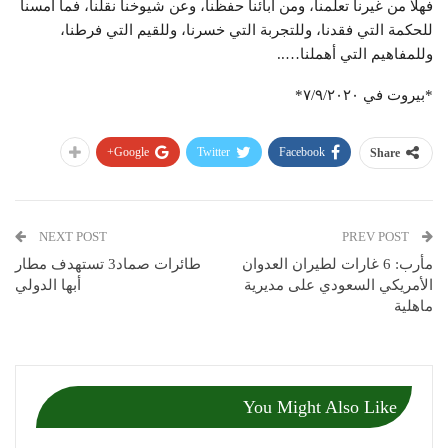
فهلا من غيرنا تعلمنا، ومن آبائنا حفظنا، وعن شيوخنا نقلنا، فما أمسنا
للحكمة التي فقدنا، وللتجربة التي خسرنا، وللقيم التي فرطنا،
وللمفاهيم التي أهملنا…..
*بيروت في ٧/٩/٢٠٢٠*
Google+
Twitter
Facebook
Share
NEXT POST
PREV POST
مأرب: 6 غارات لطيران العدوان
طائرات صماد3 تستهدف مطار
الأمريكي السعودي على مديرية
أبها الدولي
ماهلية
You Might Also Like