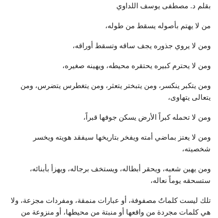
بقلم د. مصطفى يوسف اللداوي
من لا يهتم بأصوله يسقط من طوله،
ومن لا يروي جذوره يجف ساقه وتسقط أوراقه،
ومن لا يحترم كبيره يحتقره محيطه، ويهينه صغيره،
ومن يتكبر ينكسر، ومن يتبختر يتعثر، ومن يتغطرس يتضرس، ومن
يتعالى يتهاوى،
ومن لا تحمله كبراً الأرض يسكن جوفها قبراً،
ومن لا يعتز بماضي أمته ويفخر بتاريخها سيفقد هويته ويخسر
شخصيته،
ومن يهين شعبه، ويحقر أبطاله، ويستخف برجاله، ويهزأ بأبنائه،
ستسحقه يوماً نعاله،
تلك ليست كلماتٌ مصفوفة، أو عبارات منمقة، ومفردات مجزعة، ولا
هي كلمات مجردة من واقعها أو منبتة من محيطها، أو منزوعة من