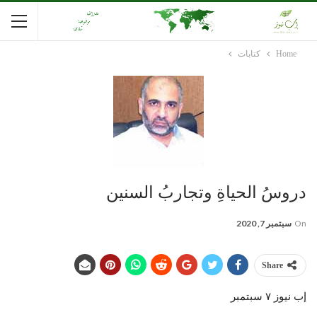
Home
كتابات
دروسُ الحياةِ وتجاربُ السنين
On
سبتمبر 7, 2020
Share
إب نيوز ٧ سبتمبر