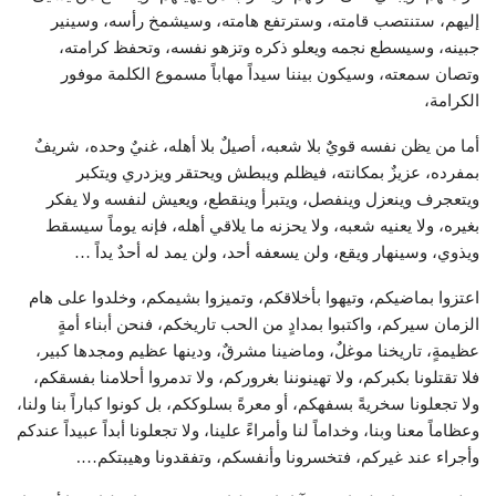
إليهم، ستنتصب قامته، وسترتفع هامته، وسيشمخ رأسه، وسينير
جبينه، وسيسطع نجمه ويعلو ذكره وتزهو نفسه، وتحفظ كرامته،
وتصان سمعته، وسيكون بيننا سيداً مهاباً مسموع الكلمة موفور
الكرامة،
أما من يظن نفسه قويٌ بلا شعبه، أصيلٌ بلا أهله، غنيٌ وحده، شريفٌ
بمفرده، عزيزٌ بمكانته، فيظلم ويبطش ويحتقر ويزدري ويتكبر
ويتعجرف وينعزل وينفصل، ويتبرأ وينقطع، ويعيش لنفسه ولا يفكر
بغيره، ولا يعنيه شعبه، ولا يحزنه ما يلاقي أهله، فإنه يوماً سيسقط
ويذوي، وسينهار ويقع، ولن يسعفه أحد، ولن يمد له أحدٌ يداً …
اعتزوا بماضيكم، وتيهوا بأخلاقكم، وتميزوا بشيمكم، وخلدوا على هام
الزمان سيركم، واكتبوا بمدادٍ من الحب تاريخكم، فنحن أبناء أمةٍ
عظيمةٍ، تاريخنا موغلٌ، وماضينا مشرقٌ، ودينها عظيم ومجدها كبير،
فلا تقتلونا بكبركم، ولا تهينوننا بغروركم، ولا تدمروا أحلامنا بفسقكم،
ولا تجعلونا سخريةً بسفهكم، أو معرةً بسلوككم، بل كونوا كباراً بنا ولنا،
وعظاماً معنا وبنا، وخداماً لنا وأمراءً علينا، ولا تجعلونا أبداً عبيداً عندكم
وأجراء عند غيركم، فتخسرونا وأنفسكم، وتفقدونا وهيبتكم….