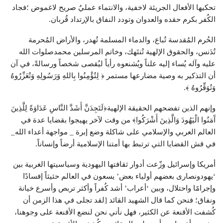
تحكيها الأفعال الجريئة لاخفية، والانتماء عمليٌ صريح لاغموض ؛فجاد
الكُفر بكرم حقده والعدوان وتودد النفاق بالإرتداد قُربان.
الحُرم المُقدسة تُباع، والدماء المسلمة تُهدر، والأراض المُحرمة
تُدَنس، والحقوق الإلهية تُنتَهك، وخاتم المرسلين محمدصلوات الله
عليه وآله يُساء إليه علناً ويُشنعوه رأياً ليُقصى شخصاً ورسالةً، في آن
أن التذكير به وصية مضارعها مستمر ﴿ لِتُؤْمِنُوا بِاللهِ وَرَسُولِهِ وَتُعَزِّرُوهُ
وَتُوَقِّرُوهُ ﴾.
وإنهم الذين تفضحهم الحقيقة الإلهية﴿لَتَجِدَنَّ أَشَدَّ النَّاسِ عَدَاوَةً لِلَّذِينَ
آَمَنُوا الْيَهُودَ وَالَّذِينَ أَشْرَكُوا﴾ من وقت لآخر يهيجوا بقضايا عدة في
العالم العربي والإسلامي على شاكلة وضع إبرة _ مواجهة أعداء الله_
في قش القضايا التي ترتبط بها أمتنا الإسلامية أرضاً وإنساناً.
أمريكا وإسرائيل وزّعت أدوار ثقافتها اليهودية وسياسيتها الغربية بين
‘يهودونصارى بعضهم أولياء بعض’ يسعون في العالم حثيثاً إفسادًا
وإجرامًا واحتلال، وبين ‘أعراب’ أشد كُفراً وأكثر تربص وأسرع خيانة
ونفاق؛ فنحن كما قال الشهيد القائد [لقد تجلى في هذا الزمن أن
كُشفت الأقنعة عن الكثير، فهل نأتي نحن لنضع الأقنعة على وجوهنا،