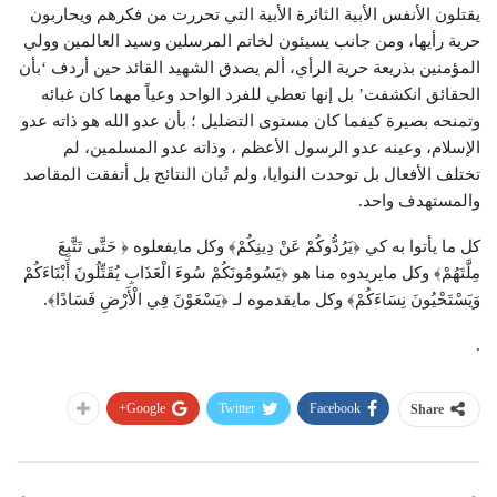
يقتلون الأنفس الأبية الثائرة الأبية التي تحررت من فكرهم ويحاربون
حرية رأيها، ومن جانب يسيئون لخاتم المرسلين وسيد العالمين وولي
المؤمنين بذريعة حرية الرأي، ألم يصدق الشهيد القائد حين أردف ‘بأن
الحقائق انكشفت’ بل إنها تعطي للفرد الواحد وعياً مهما كان غبائه
وتمنحه بصيرة كيفما كان مستوى التضليل ؛ بأن عدو الله هو ذاته عدو
الإسلام، وعينه عدو الرسول الأعظم ، وذاته عدو المسلمين، لم
تختلف الأفعال بل توحدت النوايا، ولم تُبان النتائج بل أتفقت المقاصد
والمستهدف واحد.
كل ما يأتوا به كي ﴿يَرُدُّوكُمْ عَنْ دِينِكُمْ﴾ وكل مايفعلوه ﴿ حَتَّى تَتَّبِعَ
مِلَّتَهُمْ﴾ وكل مايريدوه منا هو ﴿يَسُومُونَكُمْ سُوءَ الْعَذَابِ يُقَتِّلُونَ أَبْنَاءَكُمْ
وَيَسْتَحْيُونَ نِسَاءَكُمْ﴾ وكل مايقدموه لـ ﴿يَسْعَوْنَ فِي الْأَرْضِ فَسَادًا﴾.
.
Google+
Twitter
Facebook
Share