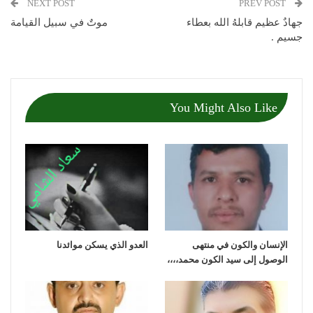
NEXT POST
PREV POST
جهادٌ عظيم قابلهُ الله بعطاء
موتٌ في سبيل القيامة
جسيم .
You Might Also Like
الإنسان والكون في منتهى
العدو الذي يسكن موائدنا
الوصول إلى سيد الكون محمد،،،،