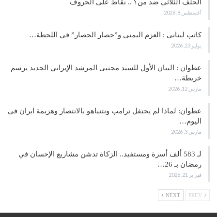
الحلف الثلاثي ضد من؟ .. نقاط على الحروف
أغسطس 8, 2026
كاتب لبناني : العزم اليمني و”حصار الحصار” في اللحظة…
يوليو 23, 2026
عطوان : البيان الأول للسيد مجتبى المرشد الإيراني الجديد يرسم
خريطة…
مارس 12, 2026
عطوان: لماذا لم يحتفل ترامب ونتنياهو بالانتصار وهزيمة ايران في
اليوم…
مارس 3, 2026
لـ 583 ألف أسرة ومستفيد.. الزكاة تدشن مشاريع الإحسان في
رمضان بـ 26…
فبراير 21, 2026
NEXT
PREV