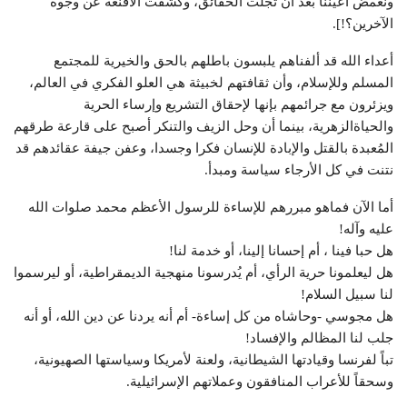
ونغمض أعيننا بعد أن تجلت الحقائق، وكُشفت الأقنعة عن وجوه
الآخرين؟!].
أعداء الله قد ألفناهم يلبسون باطلهم بالحق والخيرية للمجتمع
المسلم وللإسلام، وأن ثقافتهم لخبيثة هي العلو الفكري في العالم،
ويزئرون مع جرائمهم بإنها لإحقاق التشريع وإرساء الحرية
والحياةالزهرية، بينما أن وحل الزيف والتنكر أصبح على قارعة طرقهم
المُعبدة بالقتل والإبادة للإنسان فكرا وجسدا، وعفن جيفة عقائدهم قد
نتنت في كل الأرجاء سياسة ومبدأ.
أما الآن فماهو مبررهم للإساءة للرسول الأعظم محمد صلوات الله
عليه وآله!
هل حبا فينا ، أم إحسانا إلينا، أو خدمة لنا!
هل ليعلمونا حرية الرأي، أم يُدرسونا منهجية الديمقراطية، أو ليرسموا
لنا سبيل السلام!
هل مجوسي -وحاشاه من كل إساءة- أم أنه يردنا عن دين الله، أو أنه
جلب لنا المظالم والإفساد!
تباً لفرنسا وقيادتها الشيطانية، ولعنة لأمريكا وسياستها الصهيونية،
وسحقاً للأعراب المنافقون وعملاتهم الإسرائيلية.