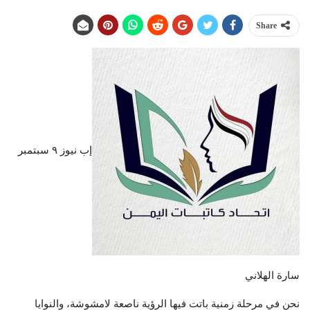
Share
إب نيوز ٩ سبتمبر
سارة الهلاني
نحن في مرحلة زمنية باتت فيها الرؤية ناصعة لامشوشة، والنوايا