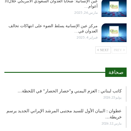
عين الإنسانية: ضحايا العدوان السعودي الأمريكي خلال10
أعوام…
مارس 26, 2025
مركز عين الإنسانية يسلط الضوء على انتهاكات تحالف
العدوان في…
فبراير 4, 2025
NEXT
PREV
صحافة
كاتب لبناني : العزم اليمني و”حصار الحصار” في اللحظة…
يوليو 23, 2026
عطوان : البيان الأول للسيد مجتبى المرشد الإيراني الجديد يرسم
خريطة…
مارس 12, 2026