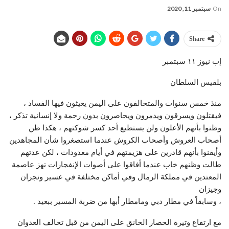
On
سبتمبر 11, 2020
Share
إب نيوز ١١ سبتمبر
بلقيس السلطان
منذ خمس سنوات والمتحالفون على اليمن يعيثون فيها الفساد ،
فيقتلون ويسرقون ويدمرون ويحاصرون بدون رحمة ولا إنسانية تذكر ،
وظنوا بأنهم الأعلون ولن يستطيع أحد كسر شوكتهم ، هكذا ظن
أصحاب العروش وأصحاب الكروش عندما استصغروا شأن المجاهدين
وأيقنوا بأنهم قادرين على هزيمتهم في أيام معدودات ، لكن عدتهم
طالت وظنهم خاب عندما أفاقوا على أصوات الإنفجارات تهز عاصمة
المعتدين في مملكة الرمال وفي أماكن مختلفة في عسير ونجران
وجيزان
، وسابقاً في مطار دبي ومامطار أبها من ضربة المسير ببعيد .
مع ارتفاع وتيرة الحصار الخانق على اليمن من قبل تحالف العدوان