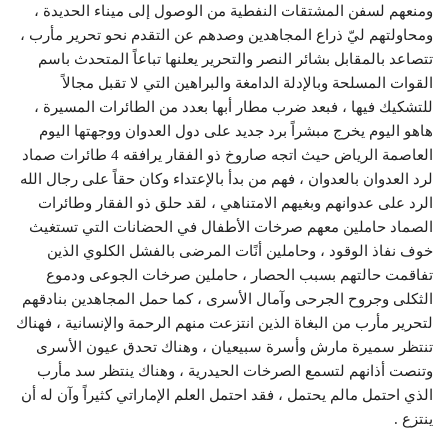
ومنعهم لسفن المشتقات النفطية من الوصول إلى ميناء الحديدة ،
ومحاولتهم ليّ ذراع المجاهدين وصدهم عن التقدم نحو تحرير مأرب ،
تتصاعد بالمقابل بشائر النصر والتحرير يعلنها تباعاً المتحدث باسم
القوات المسلحة وبالإدلة الدامغة والبراهين التي لا تقبل مجالاً
للتشكيك فيها ، فبعد ضرب مطار أبها بعدد من الطائرات المسيرة ،
هاهو اليوم يخرج مبشراً برد جديد على دول العدوان ووجهتها اليوم
العاصمة الرياض حيث اتجه صاروخ ذو الفقار يرافقه 4 طائرات صماد
لرد العدوان بالعدوان ، فهم من بدأ بالإعتداء وكان حقاً على رجال الله
الرد على عدوانهم وبغيهم الامتناهي ، لقد حلق ذو الفقار وطائرات
الصماد حاملين معهم صرخات الأطفال في الحضانات التي تستغيث
خوف نفاذ الوقود ، وحاملين أنًات المرضى بالفشل الكلوي الذين
تفاقمت حالتهم بسبب الحصار ، حاملين صرخات الجوعى ودموع
الثكلى وجروح الجرحى وآمال الأسرى ، كما حمل المجاهدين بنادقهم
لتحرير مأرب من البغاة الذين انتزعت منهم الرحمة والإنسانية ، فهناك
تنتظر سميرة مارش وأسرة سبيعيان ، وهناك تحدق عيون الأسرى
وتنصت أذانهم لتسمع الصرخات الحيدرية ، وهناك ينتظر سد مأرب
الذي احتمل مالم يحتمل ، فقد احتمل العلم الإماراتي كثيراً وآن له أن
ينتزع .