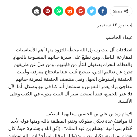
Share
إب نيوز ١٢ سبتمبر
غيداء الخاشب
انطلاقات آل بيت رسول الله محطّة للتزودِ منها أهم الأساسيات
لمقارعة الباطل، ومن تطلعّ على سيرة حياتهم المنسوجة بالجهادِ
والعطاء، لتحرك بعنفوان للثأر من قاتِليهم، ومن ضلّ عن طريقهم
تجرد عن تعاليم الدين، صحيح غُيب عننا مانحتاج معرفته وغُيبت
الحقيقة واستوطن الجَهل وقبل منتصف الحقيقة لمعرفة حياتهم
نتفاجئ بزاد يغمر النفوس واستشعار أننا كنا في تيهٍ وضلال، أما الآن
فلا عذر للجميع، فقد أصبحت سير آل البيت مدونة في الكتب وعلى
الألسنة.
الإمام زيد بن علي بن الحسين _عليهما السلام_
لهُ مواقفٌ عدة تحكي بطولاته وثقتهِ المطلقة بالله ومنها قوله لأحد
حُكام بني أُمية “هِشام بن عبد الملك” : (إتّقِ الله ياهِشام)؛ حيثُ كان
هِشام يقول بتستكبار وغرورو: (والله لو قال لي أحدٌ إتقِ الله لقطعت