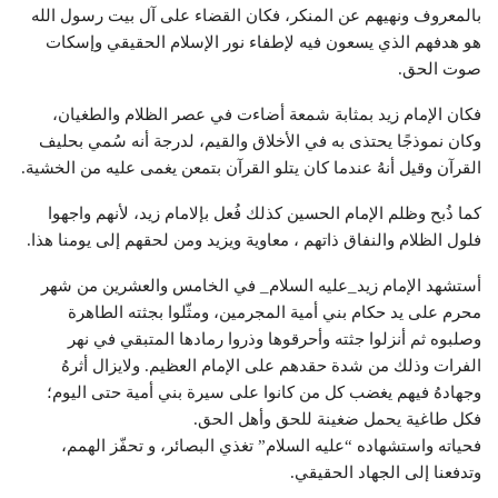
بالمعروف ونهيهم عن المنكر، فكان القضاء على آل بيت رسول الله
هو هدفهم الذي يسعون فيه لإطفاء نور الإسلام الحقيقي وإسكات
صوت الحق.
فكان الإمام زيد بمثابة شمعة أضاءت في عصر الظلام والطغيان،
وكان نموذجًا يحتذى به في الأخلاق والقيم، لدرجة أنه سُمي بحليف
القرآن وقيل أنهُ عندما كان يتلو القرآن بتمعن يغمى عليه من الخشية.
كما ذُبح وظلم الإمام الحسين كذلك فُعل بإلامام زيد، لأنهم واجهوا
فلول الظلام والنفاق ذاتهم ، معاوية ويزيد ومن لحقهم إلى يومنا هذا.
أستشهد الإمام زيد_عليه السلام_ في الخامس والعشرين من شهر
محرم على يد حكام بني أمية المجرمين، ومثّلوا بجثته الطاهرة
وصلبوه ثم أنزلوا جثته وأحرقوها وذروا رمادها المتبقي في نهر
الفرات وذلك من شدة حقدهم على الإمام العظيم. ولايزال أثرهُ
وجهادهُ فيهم يغضب كل من كانوا على سيرة بني أمية حتى اليوم؛
فكل طاغية يحمل ضغينة للحق وأهل الحق.
فحياته واستشهاده “عليه السلام” تغذي البصائر، و تحفّز الهمم،
وتدفعنا إلى الجهاد الحقيقي.