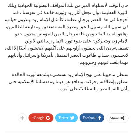
حان الوقت لاستلهام العبر من تلك المواقف البطولية الجهادية وتلك
الثورة العظيمة، وأن نجعل أثار زيد وثورته خالدة في نفوسنا ، فما
أحوجنا في هذا العصر برجالٍ عظماء كأمثال الإمام زيد، ينذرون حياتهم
في سبيل الله وسبيل الحق ونصرة المستضعفين ومقارعة الظالمين،
وهاهو السيد القائد ومن خلفهِ رجال اليمن المؤمنين يحذون حذو
الإمام زيد ويتحركون على ضوء ثورة الإمام زيد التي لا ولن
تنطفىءبإذن الله، يحملون أراوحهم على أكُفهم لايخشون أحدًا إلا الله،
لايحسبون حساب طاغوت العصر المتمثل بأمريكا وإسرائيل وأذنابهم
مهما بلغت قوتهم وجبروتهم.
سنظل ماحيينا على نهج الإمام زيد نستضيء بشمعة ثورته الخالدة
ننطلق بإنطلاقته وحركته، وندافع عن ديننا ومقدساتنا الإسلامية حتى
يأذن الله بالنصر والله غالبٌ على أمره .
Google+
Twitter
Facebook
Share