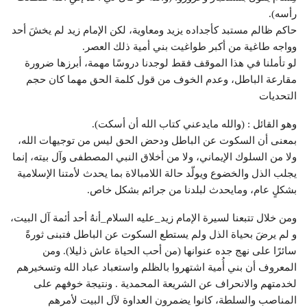
رأسه).
حاكم ظالم مستبد كأجداده يزيد ومعاوية، لكن الإمام زيد لم يخشَ أحد
وواجه طاغية من أكبر طواغيت بني أمية ذلك العصر.
لو تأملنا في هذا الموقف فقط لوجدنا دروسًا مهمة، أبرزها ضرورة
مقارعة الباطل، وعدم الخوف من قول كلمة الحق مهما كان حجم
التحديات
وهو القائل : (والله مايدعني كتاب الله أن أسكت).
بمعنى أن السكوت عن الباطل ودحض الحق ليس من توجيهات الله،
ولا من السلوك الإيماني، ولا من أخلاق النبي المصطفى وآل بيته، إنما
يجلب الذل والخضوع ويولّد حالة اللامبالاة بما يحدث لأمتنا الإسلامية
بشكلٍ عام، ومايحدث لبلدنا من جرائم بشكل خاص.
ومن خلال تتبعنا لسيرة الإمام زيد_عليه السلام_أنهُ أحد أئمة آل البيت،
و لم يرضَ بحياة الذل ولم يستطع السكوت عن الباطل فتبنى ثورةً
سائرًا على نهج جده عنوانها (من أحب الحياة عاش ذليلا). ومن
المعروف أن بني أُمية اشتهروا بالظلم واستعباد عباد الله وتسخيرهم
لخدمتهم والانحراف عن الشريعة المحمدية . ونتيجة خوفهم على
المناصب والسلطة، كانوا يضمرون العداوة لآل البيت لأمرهم