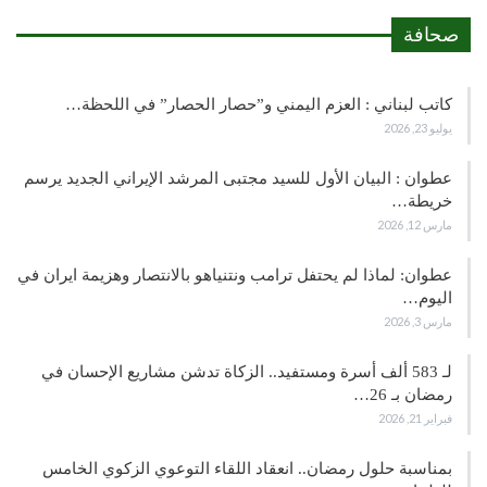
صحافة
كاتب لبناني : العزم اليمني و”حصار الحصار” في اللحظة…
يوليو 23, 2026
عطوان : البيان الأول للسيد مجتبى المرشد الإيراني الجديد يرسم
خريطة…
مارس 12, 2026
عطوان: لماذا لم يحتفل ترامب ونتنياهو بالانتصار وهزيمة ايران في
اليوم…
مارس 3, 2026
لـ 583 ألف أسرة ومستفيد.. الزكاة تدشن مشاريع الإحسان في
رمضان بـ 26…
فبراير 21, 2026
بمناسبة حلول رمضان.. انعقاد اللقاء التوعوي الزكوي الخامس