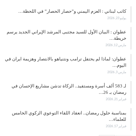
كاتب لبناني : العزم اليمني و”حصار الحصار” في اللحظة…
يوليو 23, 2026
عطوان : البيان الأول للسيد مجتبى المرشد الإيراني الجديد يرسم
خريطة…
مارس 12, 2026
عطوان: لماذا لم يحتفل ترامب ونتنياهو بالانتصار وهزيمة ايران في
اليوم…
مارس 3, 2026
لـ 583 ألف أسرة ومستفيد.. الزكاة تدشن مشاريع الإحسان في
رمضان بـ 26…
فبراير 21, 2026
بمناسبة حلول رمضان.. انعقاد اللقاء التوعوي الزكوي الخامس
للعلماء…
فبراير 17, 2026