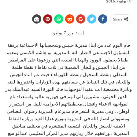
On
يوليو 7, 2016
Share
إب / نيوز 7 يوليو
قام اليوم عدد من ابناء مديرية حبيش وشخصياتها الاجتماعية برفقة
المسؤول الاجتماعي لانصار الله بالمديرية ابو هاشم الكبسي ومعهم
اطفالا يحملون الورود والهدايا العيدية التي وزعوها على المرابطين
من ابناء الجيش واللجان الشعبية في ثلاث نقاط ( نقطة ظلمة
السفلى ونقطة السحول ونقطة الكهرباء ) حيث عبر ابناء الجيش
واللجان في تلك النقاط عن سعادتهم بهذه الزيارات واعتبروها لفتة
وبادرة مجتمعية اتت تنفيذا لتوجيهات قائد الثورة السيد عبدالملك بدر
الدين الحوثي ، مشيرين الى انهم في جهوزية عالية واستعداد تام
لمواجهة الاعداء وافشال مخططاتهم الاجرامية للنيل من استقرار
الوطن. . وفي مديرية الشعر قام مديرعام المديرية رضوان النصافي
ومسؤولي انصار الله في المديرية بتوزيع هدايا العيد وزيارة النقاط
الامنية للجيش واللجان الشعبية المنتشرة في مختلف مناطق
المديرية ، ورافقهم خلال زيارتهم مدير المركز التعليمي عبدالواسع