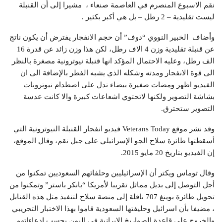
نقم الاسبوع المنصرم في العاصمة صنعاء ، مشيرا إلى أن القنبلة
ليست تقليدية – 2 رطل – بل هي أكبر بكثير .
وأضاف الخبير النووي “دوف” أن حجم الانفجار يفترض أن يكون ناتج
عن قنبلة تقليدية وزن 4 الاف رطل، لكن هذا وزن زائد عن قدرة 16
الف رطل، وعليه الاحتمال المؤكد انها قنبلة نيوترونية مصغرة بالنظر
الى قوة الانفجار ومدته وشكله الذي يشبه الفطر بالإضافة الى ان
الفيديو اظهر ومضات صغيرة بيضاء تدل على اصطدام نيوترونات
بشاشة التصوير ولكنها لاتحتوي اشعاعات كبيرة والا كانت عدسة
التصوير ستحترق.
وقد نشر موقع Veterans Today فيديو انفجار القنبلة النيوترونية التي
أسقطتها طائرة سلاح الجو الإسرائيلي على جبل نقم، وقال الموقع،
إن الفيديو بتاريخ 20 مايو 2015.
وقال توماس ويكتر أن الإسرائيليين وحلفائهم السعوديين تمكنوا من
أجل التوصل إلى بديل مماثل تقريبا لأمريكا “بانكر باستر” وتمكنوا من
تحويل طائرة بوينغ 707 ناقلة إلى منصة سلاح لتنفيذ مثل هذه القنابل
، مضيفا بأن اسرائيل وحليفتها السعودية قاموا بهذا الاختبار التجريبي
والخروج على قاعدة الصواريخ الإيرانية في اليمن بحسب ادعاءاتهم