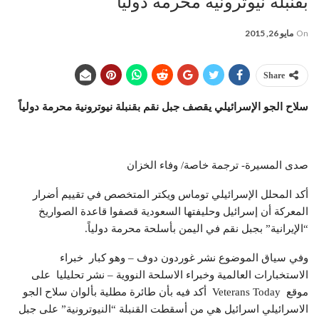
بقنبلة نيوترونية محرمة دولياً
On
مايو 26, 2015
Share
سلاح الجو الإسرائيلي يقصف جبل نقم بقنبلة نيوترونية محرمة دولياً
صدى المسيرة- ترجمة خاصة/ وفاء الخزان
أكد المحلل الإسرائيلي توماس ويكتر المتخصص في تقييم أضرار
المعركة أن إسرائيل وحليفتها السعودية قصفوا قاعدة الصواريخ
“الإيرانية” بجبل نقم في اليمن بأسلحة محرمة دولياً.
وفي سياق الموضوع نشر غوردون دوف – وهو كبار خبراء
الاستخبارات العالمية وخبراء الاسلحة النووية – نشر تحليليا على
موقع Veterans Today أكد فيه بأن طائرة مطلية بألوان سلاح الجو
الاسرائيلي اسرائيل هي من أسقطت القنبلة “النيوترونية” على جبل