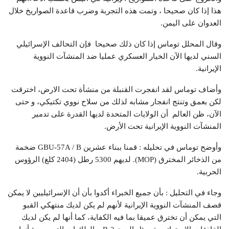
هذا إذا كان صحيحا ، وتمت هذه التجربة وضرب قاعدة الصواريخ خلال
العدوان على اليمن.
وقال المحلل توماس إذا كان ذلك صحيحا فإن التحالف الإسرائيلي
السني لديها الآن الخيار العسكري عمليا ضد المنشآت النووية
الإيرانية.
وأضاف توماس لقد انفجرت القنبلة من منشأة تحت الارض، اخترقت
لكن بعمق وتنتج انفجار مشابه لذلك من سلاح نووي تكتيكي، و حتى
الآن، ظن العالم أن الولايات المتحدة لديها القدرة على تدمير
المنشآت النووية الإيرانية تحت الأرض.
وأوضح توماس في تحليله : قمنا ببناء عشرين GBU-57A / B ضخمة
من الذخائر المخترق (MOP). لديهم 5300 رطل (2404 كلغ) الرؤوس
الحربية.
وجاء في التحليل : بأن جميع الخبراء أكدوا بأن أن الإسرائيليين لا يمكن
قصف المنشآت النووية الإيرانية لأنهم لم يكن لديك منتهكي القبو
التي يمكن أن تخترق عميقا بما فيه الكفاية، كما أنها لم يكن لديك