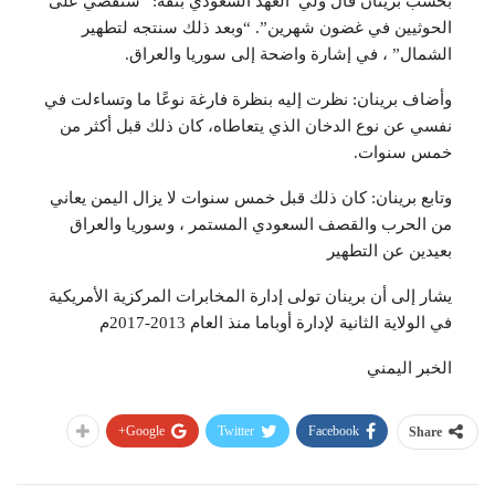
بحسب برينان قال ولي العهد السعودي بثقة: “سنقضي على
الحوثيين في غضون شهرين”. “وبعد ذلك سنتجه لتطهير
الشمال” ، في إشارة واضحة إلى سوريا والعراق.
وأضاف برينان: نظرت إليه بنظرة فارغة نوعًا ما وتساءلت في
نفسي عن نوع الدخان الذي يتعاطاه، كان ذلك قبل أكثر من
خمس سنوات.
وتابع برينان: كان ذلك قبل خمس سنوات لا يزال اليمن يعاني
من الحرب والقصف السعودي المستمر ، وسوريا والعراق
بعيدين عن التطهير
يشار إلى أن برينان تولى إدارة المخابرات المركزية الأمريكية
في الولاية الثانية لإدارة أوباما منذ العام 2013-2017م
الخبر اليمني
Google+
Twitter
Facebook
Share