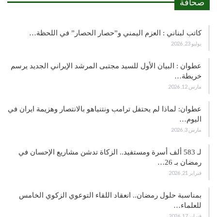
صحافة
كاتب لبناني : العزم اليمني و”حصار الحصار” في اللحظة…
يوليو 23, 2026
عطوان : البيان الأول للسيد مجتبى المرشد الإيراني الجديد يرسم
خريطة…
مارس 12, 2026
عطوان: لماذا لم يحتفل ترامب ونتنياهو بالانتصار وهزيمة ايران في
اليوم…
مارس 3, 2026
لـ 583 ألف أسرة ومستفيد.. الزكاة تدشن مشاريع الإحسان في
رمضان بـ 26…
فبراير 21, 2026
بمناسبة حلول رمضان.. انعقاد اللقاء التوعوي الزكوي الخامس
للعلماء…
فبراير 17, 2026