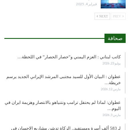
فبراير 4, 2025
NEXT
PREV
صحافة
كاتب لبناني : العزم اليمني و”حصار الحصار” في اللحظة…
يوليو 23, 2026
عطوان : البيان الأول للسيد مجتبى المرشد الإيراني الجديد يرسم
خريطة…
مارس 12, 2026
عطوان: لماذا لم يحتفل ترامب ونتنياهو بالانتصار وهزيمة ايران في
اليوم…
مارس 3, 2026
لـ 583 ألف أسرة ومستفيد.. الزكاة تدشن مشاريع الإحسان في