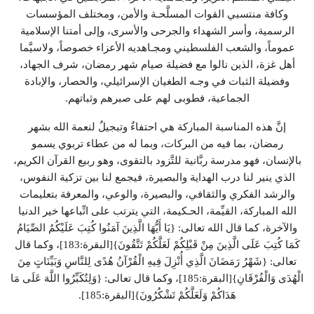
وكافة منتسبي القوات المسلَّحـة والأمن، ومختلف المؤسسات
الرسمية، وأسر الشهداء والجرحى والأسرى، وإلى أمتنا الإسلامية
عموماً، والشعب الفلسطيني ومجـاهديه الأعزاء خصوصاً، ولاسيَّما
أهل غزة، الذين نالوا مع فضيلة صيام شهر رمضان، شرف الجهاد،
وفضيلة الثبات في وجـه الطغيان الإسرائيلي، والحصار، والإبادة
الجماعية، فطوبى لهم على صبرهم وثباتهم.
إنَّ هذه المناسبة المباركة هي احتفاءٌ وتبجيلٌ لنعمة الله بشهر
رمضان، بما فيه من البركات، وبما له من عطاء تربوي يسمو
بالإنسان، فهو مدرسة ربَّانية للتَّزود بالتقوى، وهو ربيع القرآن الكريم،
الذي ينير لنا درب الهداية والبصيرة، فيجمع لنا بين تزكية النفوس،
والرشد الفكري والثقافي، والبصيرة، والوعي، والمعرفة بتعليمات
الله المباركة، القيِّمة، الحـكيمة، التي يترتب على اتِّباعها خير الدنيا
والآخرة، كما قال الله تعالى: {يَا أَيُّهَا الَّذِينَ آمَنُوا كُتِبَ عَلَيْكُمُ الصِّيَامُ
كَمَا كُتِبَ عَلَى الَّذِينَ مِنْ قَبْلِكُمْ لَعَلَّكُمْ تَتَّقُونَ}[البقرة:183]، وكما قال
تعالى: {شَهْرُ رَمَضَانَ الَّذِي أُنْزِلَ فِيهِ الْقُرْآنُ هُدًى لِلنَّاسِ وَبَيِّنَاتٍ مِنَ
الْهُدَى وَالْفُرْقَانِ}[البقرة:185]، وكما قال تعالى: {وَلِتُكَبِّرُوا اللَّهَ عَلَى مَا
هَدَاكُمْ وَلَعَلَّكُمْ تَشْكُرُونَ}[البقرة:185].