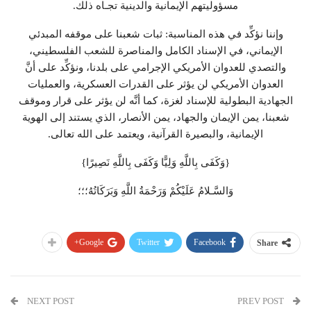
مسؤوليتهم الإيمانية والدينية تجـاه ذلك.
وإننا نؤكِّد في هذه المناسبة: ثبات شعبنا على موقفه المبدئي
الإيماني، في الإسناد الكامل والمناصرة للشعب الفلسطيني،
والتصدي للعدوان الأمريكي الإجرامي على بلدنا، ونؤكِّد على أنَّ
العدوان الأمريكي لن يؤثر على القدرات العسكرية، والعمليات
الجهادية البطولية للإسناد لغزة، كما أنَّه لن يؤثر على قرار وموقف
شعبنا، يمن الإيمان والجهاد، يمن الأنصار، الذي يستند إلى الهوية
الإيمانية، والبصيرة القرآنية، ويعتمد على الله تعالى.
{وَكَفَى بِاللَّهِ وَلِيًّا وَكَفَى بِاللَّهِ نَصِيرًا}
وَالسَّـلامُ عَلَيْكُمْ وَرَحْمَةُ اللَّهِ وَبَرَكَاتُهُ؛؛؛
Google+
Twitter
Facebook
Share
NEXT POST
PREV POST