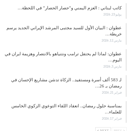
كاتب لبناني : العزم اليمني و”حصار الحصار” في اللحظة…
يوليو 23, 2026
عطوان : البيان الأول للسيد مجتبى المرشد الإيراني الجديد يرسم
خريطة…
مارس 12, 2026
عطوان: لماذا لم يحتفل ترامب ونتنياهو بالانتصار وهزيمة ايران في
اليوم…
مارس 3, 2026
لـ 583 ألف أسرة ومستفيد.. الزكاة تدشن مشاريع الإحسان في
رمضان بـ 26…
فبراير 21, 2026
بمناسبة حلول رمضان.. انعقاد اللقاء التوعوي الزكوي الخامس
للعلماء…
فبراير 17, 2026
NEXT
PREV