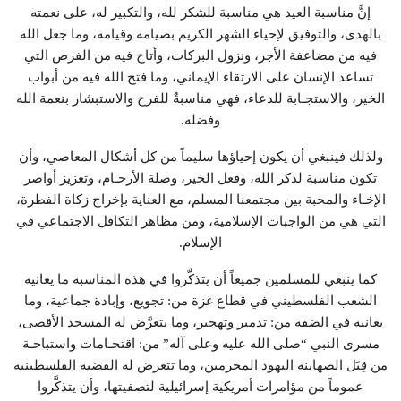
إنَّ مناسبة العيد هي مناسبة للشكر لله، والتكبير له، على نعمته
بالهدى، والتوفيق لإحياء الشهر الكريم بصيامه وقيامه، وما جعل الله
فيه من مضاعفة الأجر، ونزول البركات، وأتاح فيه من الفرص التي
تساعد الإنسان على الارتقاء الإيماني، وما فتح الله فيه من أبواب
الخير، والاستجـابة للدعاء، فهي مناسبةٌ للفرح والاستبشار بنعمة الله
وفضله.
ولذلك فينبغي أن يكون إحياؤها سليماً من كل أشكال المعاصي، وأن
تكون مناسبة لذكر الله، وفعل الخير، وصلة الأرحـام، وتعزيز أواصر
الإخـاء والمحبة بين مجتمعنا المسلم، مع العناية بإخراج زكاة الفطرة،
التي هي من الواجبات الإسلامية، ومن مظاهر التكافل الاجتماعي في
الإسلام.
كما ينبغي للمسلمين جميعاً أن يتذكَّروا في هذه المناسبة ما يعانيه
الشعب الفلسطيني في قطاع غزة من: تجويع، وإبادة جماعية، وما
يعانيه في الضفة من: تدمير وتهجير، وما يتعرَّض له المسجد الأقصى،
مسرى النبي “صلى الله عليه وعلى آله” من: اقتحـامات واستباحـة
من قِبَل الصهاينة اليهود المجرمين، وما تتعرض له القضية الفلسطينية
عموماً من مؤامرات أمريكية إسرائيلية لتصفيتها، وأن يتذكَّروا