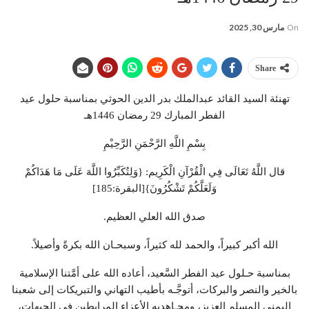
On
مارس 30, 2025
Share
تهنئة السيد القائد عبدالملك بدر الدين الحوثي بمناسبة حلول عيد
الفطر المبارك 29 رمضان 1446هـ
بِسْمِ اللَّهِ الرَّحْمَنِ الرَّحِيْمِ
قال اللَّهُ تَعَالَى فِي الْقُرْآنِ الْكَرِيم: {وَلِتُكَبِّرُوا اللَّهَ عَلَى مَا هَدَاكُمْ
وَلَعَلَّكُمْ تَشْكُرُونَ}[البقرة:185]
صدق الله العلي العظيم.
الله أكبر كبيراً، والحمد لله كثيراً، وسبحـان الله بكرةً وأصيلاً.
بمناسبة حـلول عيد الفطر السَّعيد، أعاده الله على أمَّتنا الإسلامية
بالخير والنصر والبركات، أتوجَّـه بأطيب التهاني والتبريكات إلى شعبنا
اليمني المسلم العزيز، ومجـاهديه الأعزاء المرابطين في الجبهات،