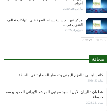
أعوام…
مارس 26, 2025
مركز عين الإنسانية يسلط الضوء على انتهاكات تحالف
العدوان في…
فبراير 4, 2025
NEXT
PREV
صحافة
كاتب لبناني : العزم اليمني و”حصار الحصار” في اللحظة…
يوليو 23, 2026
عطوان : البيان الأول للسيد مجتبى المرشد الإيراني الجديد يرسم
خريطة…
مارس 12, 2026