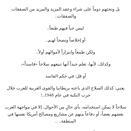
بل وتحثهم دوماً على شراء وعقد المزيد والمزيد من الصفقات
والصفقات..
ليس حباً فيهم طبعاً..
أو إخلاصاً ونصحاً لهـم..
ولكن طمعاً وابتزازاً لأموالهم أولاً..
وكذلك، لأنها، تعلم جيداً أنها تبيعهم سلاحاً «فاسداً»،
أو قل: في حكم الفاسد
يعني: كذلك السلاح الذي باعته بريطانيا والقوى الغربية للعرب خلال
حرب النكبة في عام 1948..!
سلاحاً لا يمكن استخدامه، بأي حالٍ من الأحوال، إلا في مواجهة العرب
بعضهم بعضاً، أو دفاعاً منهم عن مشاريع ومصالح أمريكا نفسها في
المنطقة.. ..