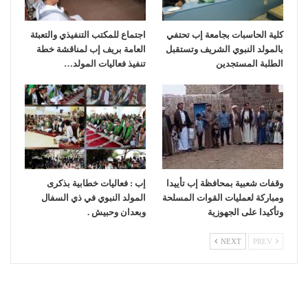
كلية الحاسبات بجامعة إب تحتفي
اجتماع للمكتب التنفيذي والتعبئة
بالمولد النبوي الشريف وتستقبل
العامة بريف إب لمناقشة خطة
الطلبة المستجدين
تنفيذ فعاليات المولد…
وقفات شعبية بمحافظة إب تأييدا
إب : فعاليات خطابية بذكرى
ومباركة لعمليات القوات المسلحة
المولد النبوي في ذي السفال
وتأكيدا على الجهوزية
وبعدان وحبيش .
NEXT
PREV