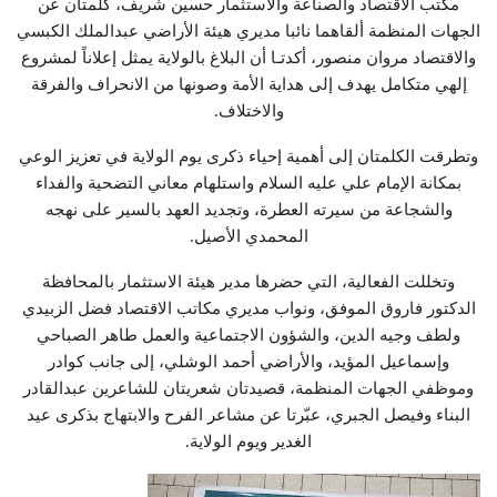
مكتب الاقتصاد والصناعة والاستثمار حسين شريف، كلمتان عن
الجهات المنظمة ألقاهما نائبا مديري هيئة الأراضي عبدالملك الكبسي
والاقتصاد مروان منصور، أكدتـا أن البلاغ بالولاية يمثل إعلاناً لمشروع
إلهي متكامل يهدف إلى هداية الأمة وصونها من الانحراف والفرقة
والاختلاف.
وتطرقت الكلمتان إلى أهمية إحياء ذكرى يوم الولاية في تعزيز الوعي
بمكانة الإمام علي عليه السلام واستلهام معاني التضحية والفداء
والشجاعة من سيرته العطرة، وتجديد العهد بالسير على نهجه
المحمدي الأصيل.
وتخللت الفعالية، التي حضرها مدير هيئة الاستثمار بالمحافظة
الدكتور فاروق الموفق، ونواب مديري مكاتب الاقتصاد فضل الزبيدي
ولطف وجيه الدين، والشؤون الاجتماعية والعمل طاهر الصباحي
وإسماعيل المؤيد، والأراضي أحمد الوشلي، إلى جانب كوادر
وموظفي الجهات المنظمة، قصيدتان شعريتان للشاعرين عبدالقادر
البناء وفيصل الجبري، عبّرتا عن مشاعر الفرح والابتهاج بذكرى عيد
الغدير ويوم الولاية.