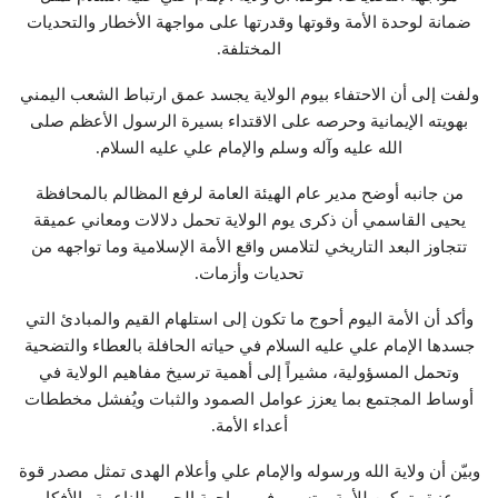
ضمانة لوحدة الأمة وقوتها وقدرتها على مواجهة الأخطار والتحديات
المختلفة.
ولفت إلى أن الاحتفاء بيوم الولاية يجسد عمق ارتباط الشعب اليمني
بهويته الإيمانية وحرصه على الاقتداء بسيرة الرسول الأعظم صلى
الله عليه وآله وسلم والإمام علي عليه السلام.
من جانبه أوضح مدير عام الهيئة العامة لرفع المظالم بالمحافظة
يحيى القاسمي أن ذكرى يوم الولاية تحمل دلالات ومعاني عميقة
تتجاوز البعد التاريخي لتلامس واقع الأمة الإسلامية وما تواجهه من
تحديات وأزمات.
وأكد أن الأمة اليوم أحوج ما تكون إلى استلهام القيم والمبادئ التي
جسدها الإمام علي عليه السلام في حياته الحافلة بالعطاء والتضحية
وتحمل المسؤولية، مشيراً إلى أهمية ترسيخ مفاهيم الولاية في
أوساط المجتمع بما يعزز عوامل الصمود والثبات ويُفشل مخططات
أعداء الأمة.
وبيّن أن ولاية الله ورسوله والإمام علي وأعلام الهدى تمثل مصدر قوة
وعزة وتمكين للأمة، وتسهم في مواجهة الحرب الناعمة والأفكار