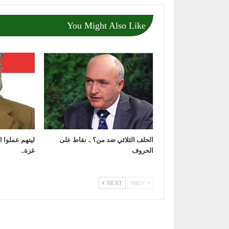
You Might Also Like
الحلف الثلاثي ضد من؟ .. نقاط على
ليتهم عملوا 
الحروف
غزة..
NEXT
PREV