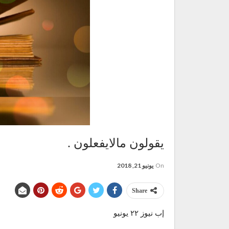
يقولون مالايفعلون .
On
يونيو 21, 2018
Share
إب نيوز ٢٢ يونيو