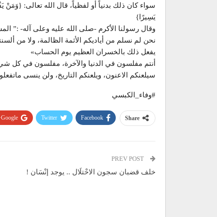
سواء كان ذلك بدنياً أو لفظياً، قال الله تعالى: {وَمَنْ يَفْعَلْ ذَلِك
يَسِيرًا}
وقال رسولنا الأكرم -صلى الله عليه وعلى آله- :” ا
نحن لم نسلم من أياديكم الأثمة الظالمة، ولا من ألسن
يفعل ذلك بالخسران العظيم يوم الحساب»
أنتم مفلسون في الدنيا والآخرة، مفلسون في كل ش
سيلعنكم الاعنون، ويلعنكم التاريخ، ولن ينسى ماتفعلو
#وفاء_الكبسي
Google+
Twitter
Facebook
Share
PREV POST
خلف قضبان سجون الاحْتلَال .. يوجد إنْسَان !