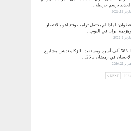
لجديد يرسم خريطة…
ارس 12, 2026
طوان: لماذا لم يحتفل ترامب ونتنياهو بالانتصار
هزيمة ايران في اليوم…
ارس 3, 2026
لـ 583 ألف أسرة ومستفيد.. الزكاة تدشن مشاريع
لإحسان في رمضان بـ 26…
براير 21, 2026
NEXT