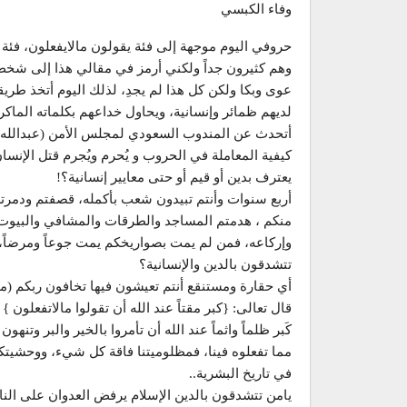
وفاء الكبسي
حروفي اليوم موجهة إلى فئة يقولون مالايفعلون، فئة ش
وهم كثيرون جداً ولكني أرمز في مقالي هذا إلى شخ
عوى وبكا ولكن كل هذا لم يجدِ، لذلك اليوم أتخذ ط
لديهم ظمائر وإنسانية، ويحاول خداعهم بكلماته الماك
أتحدث عن المندوب السعودي لمجلس الأمن (عبدالله 
كيفية المعاملة في الحروب و يُحرم ويُجرم قتل الإن
يعترف بدين أو قيم أو حتى معايير إنسانية؟!
أربع سنوات وأنتم تبيدون شعب بأكمله، قصفتم ودمرت
منكم ، هدمتم المساجد والطرقات والمشافي والبيوت 
وإركاعه، فمن لم يمت بصواريخكم يمت جوعاً ومرضاً، أنت
تتشدقون بالدين والإنسانية؟
أي حقارة ومستنقع أنتم تعيشون فيها تخافون ربكم (م
قال تعالى: {كبر مقتاً عند الله أن تقولوا مالاتفعلون }
كَبر ظلماً واثماً عند الله أن تأمروا بالخير والبر وتن
مما تفعلوه فينا، فمظلوميتنا فاقة كل شيء، ووحشيتكم 
في تاريخ البشرية..
يامن تتشدقون بالدين الإسلام يرفض العدوان على الن