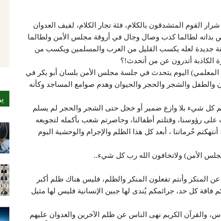
رار القوم المتشدقون بالكلام، فئة تجار الكلام، لفيف العدوان
ص بذاته لطالما كذب وصال وجال في أروقة مجلس الأمن ولطالما
ريقة جديدة لعله يكسب القليل من العرب والمسلمين ويكسب من
رة الكاذبة أتدرون عن من أتحدث!؟
المعلمي) اليوم يتحدث في جلسة مجلس الأمن بلسان أبو بكر في
سان والطفل والشجر والحجر والحيوان وهدم صوامع المساجد وكأنه
ي
م كل شيء بلا وازع ضمير أو خجل حتى الشجر والحجر لم يسلم
على رؤوسنا، وقتلتم أطفالنا، وحاصرتم شعب بأكمله لتجويعه
هكتم حُرماتنا ، أبعد كل هذا الظلم والإجرام والوحشية اليوم
جلس الأمن) ولاتخافون الله رب كل شيء..
هون عن المنكر وأنتم تفعلون المنكر والظلم، فليس هناك ظلم أكبر
فاقة كل حد، جرائمكم يُندى لها جبين الإنسانية فليس لها مثيل
اس، والقرآن الكريم نهى الناس عن ظلم الآخرين والعدوان عليهم