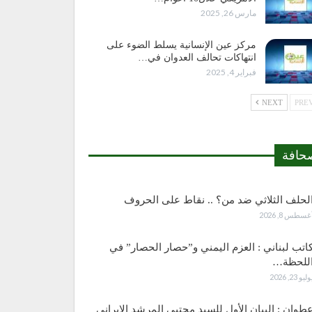
مارس 26, 2025
مركز عين الإنسانية يسلط الضوء على
انتهاكات تحالف العدوان في…
فبراير 4, 2025
NEXT
حافة
لحلف الثلاثي ضد من؟ .. نقاط على الحروف
غسطس 8, 2026
اتب لبناني : العزم اليمني و”حصار الحصار” في
للحظة…
وليو 23, 2026
طوان : البيان الأول للسيد مجتبى المرشد الإيراني