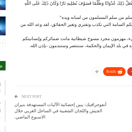
َ عُدْوَانًا وَظُلْمًا فَسَوْفَ نُصْلِيهِ نَارًا وَكَانَ ذَلِكَ عَلَى اللَّهِ
لمسلم من سلم المسلمون من لسانه ويده”
تكم السامة التي تكذب وتفتري وتغير الحقائق، لقد وعد الله من
يء، مهزمون مجرد مسوخ شيطانية ماتت ضمائركم وإنسانيتكم
PREV
ه في بلد الإيمان والحكمة، سننتصر وستندمون -بإذن الله.
ص
ReddIt
ا
أ
NEXT POST
ك
أنفوجرافيك: يبين إحصائية الآليات المستهدفة بنيران
ا
الجيش واللجان الشعبية في الساحل الغربي خلال
الاسبوع الماضي.
ي
ع