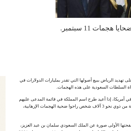
جمات 11 سبتمبر.
بر عن احتجاجها على تهديد الرياض ببيع أصولها التي تقدر بمليارات الدولارات في
اة السلطات السعودية على هذه الهجمات.
 دولار من أصولها في أمريكا، إذا أعيد طرح اسم المملكة في قائمة المدعى عليهم
بالتورط في هجمات 11 سبتمبر، في القضية المرفوعة من ذوي نحو 3 آلاف شخص راحوا ضحية الهجمات الإرهابية،
حتها الأولى صورة عن الملك السعودي سلمان بن عبد العزيز،