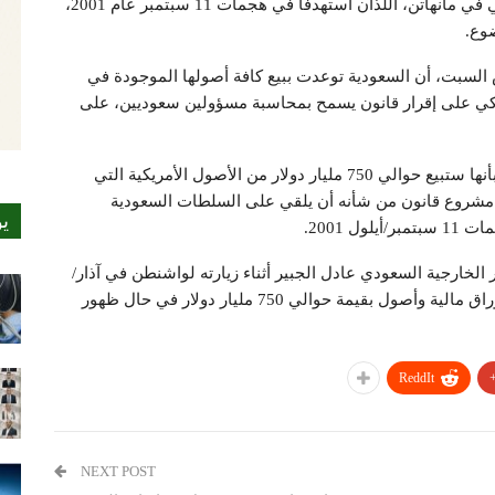
وعلى خلفيتها البرجان التوأمان لمركز التجارة العالمي في مانهاتن، اللذان استهدفا في هجمات 11 سبتمبر عام 2001،
ضوع.
 السبت، أن السعودية توعدت ببيع كافة أصولها الموجودة في
مريكي على إقرار قانون يسمح بمحاسبة مسؤولين سعوديين، على
وقالت الصحيفة إن السعودية أبلغت الإدارة الامريكية بأنها ستبيع حوالي 750 مليار دولار من الأصول الأمريكية التي
 مشروع قانون من شأنه أن يلقي على السلطات السعودية
ي
 2001.
الخارجية السعودي عادل الجبير أثناء زيارته لواشنطن في آذار/
مارس الماضي، فقد أكد أن السعودية ستضطر لبيع أوراق مالية وأصول بقيمة حوالي 750 مليار دولار في حال ظهور
ReddIt
NEXT POST