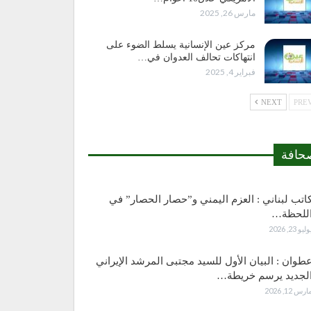
مارس 26, 2025
مركز عين الإنسانية يسلط الضوء على
انتهاكات تحالف العدوان في…
فبراير 4, 2025
NEXT
حافة
اتب لبناني : العزم اليمني و”حصار الحصار” في
للحظة…
وليو 23, 2026
طوان : البيان الأول للسيد مجتبى المرشد الإيراني
لجديد يرسم خريطة…
ارس 12, 2026