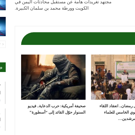
مجتهد تغريدات هامة عن مستقبل محادثات اليمن في
الكويت وورطة محمد بن سلمان الكبيرة.
PREV
ص
ك
ا
ي
رمضان.. انعقاد اللقاء
صحيفة أمريكية: حرب الدعاية.. فيديو
وي الخامس للعلماء
السنوار حوّل القائد إلى “أسطورة”
ع
لمرشدين…
ا
م