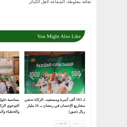
ثقافة مغلوطة: الشفاعة لأهل الكبائر
You Might Also Like
لـ 583 ألف أسرة ومستفيد.. الزكاة تدشن
بمناسبة حلول 
مشاريع الإحسان في رمضان بـ 26 مليار
التوعوي الزك
ريال (صور)
والخطباء وا
NEXT
PREV