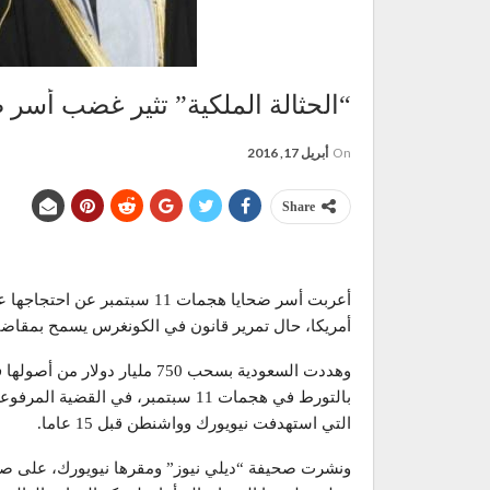
“الحثالة الملكية” تثير غضب أسر ضحايا ه
On
أبريل 17, 2016
Share
أعربت أسر ضحايا هجمات 11 سبتم
أمريكا، حال تمرير قانون في الكونغرس يسمح بمقاض
وهددت السعودية بسحب 750 مليار
التي استهدفت نيويورك وواشنطن قبل 15 عاما.
ونشرت صحيفة “ديلي نيوز” ومقرها نيويورك، على صف