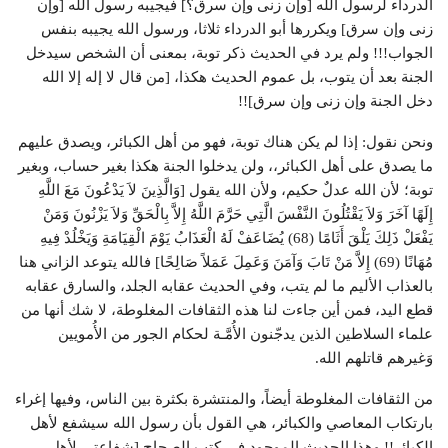
الدرداء لرسول الله [وإن زنى وإن سرق؟] فيجيبه رسول الله [وإن
زنى وإن سرق] ويكررها أبو الدرداء ثلاثا، ورسول الله يجيبه بنفس
الجواب!!! ولم يرد في الحديث ذكر توبة، بمعنى أن الشخص سيدخل
الجنة بعد أن يتوب، بل عموم الحديث هكذا، [من قال لا إله إلا الله
دخل الجنة وإن زنى وإن سرق]!!
ونحن نقول: إذا لم يكن هناك توبة، فهو من أهل الكبائر، ويصدق عليهم
ما يصدق على أهل الكبائر،، ولن يدخلوا الجنة هكذا بغير حساب، وبغير
توبة؛ لأن الله عدلٌ حكيم، ولأن الله يقول [وَالَّذِينَ لاَ يَدْعُونَ مَعَ اللَّهِ
إِلَهًا آخَرَ وَلاَ يَقْتُلُونَ النَّفْسَ الَّتِي حَرَّمَ اللَّهُ إِلاَّ بِالْحَقِّ وَلاَ يَزْنُونَ وَمَنْ
يَفْعَلْ ذَلِكَ يَلْقَ أَثَامًا (68) يُضَاعَفْ لَهُ الْعَذَابُ يَوْمَ الْقِيَامَةِ وَيَخْلُدْ فِيهِ
مُهَانًا (69) إِلاَّ مَنْ تَابَ وَآمَنَ وَعَمِلَ عَمَلاً صَالِحًا] فالله يتوعد الزاني هنا
بالعذاب الأليم ما لم يتب، وفي الحديث عقابه الجلد، والسارق عقابه
قطع اليد، فمن أين جاءت لنا هذه الثقافات المغلوطة، لا شك أنها من
علماء السلاطين الذين يدجّنون الأُمَّـة لحكام الجور من الأُمويين
وَغيرهم قاتلهم الله.
من الثقافات المغلوطة أيضاً، والمنتشرة بكثرة بين الناس، وفيها إغراء
بارتكاب المعاصي والكبائر، هي القول بأن رسول الله سيشفع لأهل
الكبائر!! وهذا الحديث الموجود في كتب الصحاح [شفاعتي لأهل