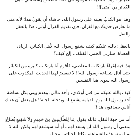
الكبائر من أمتى]!!
وهذا هو الكذبُ بعينه على رسول الله، حاشاه أن يقولَ هذا؛ لأنه متى
ما تعارَضَ حديثٌ مع القرآن، فإن تقديمَ القرآن أولى، هذا بالعقل
والنقل.
بالعقل: بالله عليكم كيف يشفع رسول الله لأهل الكبائر، الزناة،
العصاة، شاربي الخمر، القتلة… إلخ كيف؟.
هذا فيه إغراءٌ بارتكاب المعاصي، فأقوم أنا بارتكاب كبيرة من الكبائر
حتى أنال شفاعة رسول الله!! لا تفسيرَ لهذا الحديث المكذوب على
رسول الله سوى هذا التفسير.
كيف بالله عليكم من قتل أولادي، وأخذ مالي، وهدم بيتي بكل بساطة
أجد رسول الله يوم القيامة يشفع له ويدخله الجنة!! هل يعقل أن هناك
أناس يصدقون هذا!!
أما من جهة النقل: فالله يقول [مَا لِلظَّالِمِينَ مِنْ حَمِيمٍ وَلاَ شَفِيعٍ يُطَاعُ]
بمعنى أن رسول الله لن يشفع لهم.. أو أنه سيشفع لهم ولكن الله لا
يقبل منه هذه الشفاعة، وكلتا الحالتين محال.