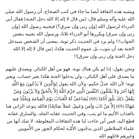
ويشبه هذه الثقافة أيضا ما جاء في كتب الصحاح، أن رسول الله صلى
الله عليه وآله وسلم قال: [من قال لا إله إلا الله دخل الجنة] فقال أبي
الدرداء لرسول الله [وإن زنى وإن سرق؟] فيجيبه رسول الله [وإن
زنى وإن سرق] ويكررها أبو الدرداء ثلاثا، ورسول الله يجيبه بنفس
الجواب!!! ولم يرد في الحديث ذكر توبة، بمعنى أن الشخص سيدخل
الجنة بعد أن يتوب، بل عموم الحديث هكذا، [من قال لا إله إلا الله
دخل الجنة وإن زنى وإن سرق]!!
ونحن نقول: إذا لم يكن هناك توبة، فهو من أهل الكبائر، ويصدق عليهم
ما يصدق على أهل الكبائر،، ولن يدخلوا الجنة هكذا بغير حساب، وبغير
توبة؛ لأن الله عدلٌ حكيم، ولأن الله يقول [وَالَّذِينَ لاَ يَدْعُونَ مَعَ اللَّهِ
إِلَهًا آخَرَ وَلاَ يَقْتُلُونَ النَّفْسَ الَّتِي حَرَّمَ اللَّهُ إِلاَّ بِالْحَقِّ وَلاَ يَزْنُونَ وَمَنْ
يَفْعَلْ ذَلِكَ يَلْقَ أَثَامًا (68) يُضَاعَفْ لَهُ الْعَذَابُ يَوْمَ الْقِيَامَةِ وَيَخْلُدْ فِيهِ
مُهَانًا (69) إِلاَّ مَنْ تَابَ وَآمَنَ وَعَمِلَ عَمَلاً صَالِحًا] فالله يتوعد الزاني هنا
بالعذاب الأليم ما لم يتب، وفي الحديث عقابه الجلد، والسارق عقابه
قطع اليد، فمن أين جاءت لنا هذه الثقافات المغلوطة، لا شك أنها من
علماء السلاطين الذين يدجّنون الأُمَّـة لحكام الجور من الأُمويين
وَغيرهم قاتلهم الله