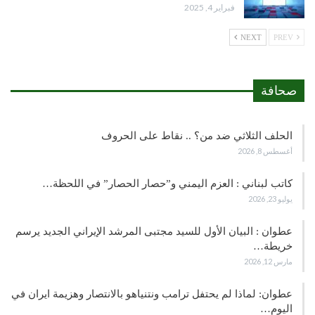
فبراير 4, 2025
NEXT
PREV
صحافة
الحلف الثلاثي ضد من؟ .. نقاط على الحروف
أغسطس 8, 2026
كاتب لبناني : العزم اليمني و”حصار الحصار” في اللحظة…
يوليو 23, 2026
عطوان : البيان الأول للسيد مجتبى المرشد الإيراني الجديد يرسم
خريطة…
مارس 12, 2026
عطوان: لماذا لم يحتفل ترامب ونتنياهو بالانتصار وهزيمة ايران في
اليوم…