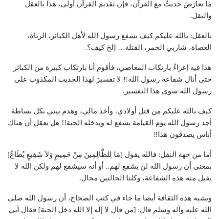
ما تعارَضَ حديثٌ مع القرآن، فإن تقديمَ القرآن أولى، هذا بالعقل
والنقل.
بالعقل: بالله عليكم كيف يشفع رسول الله لأهل الكبائر، الزناة،
العصاة، شاربي الخمر، القتلة… إلخ كيف؟.
هذا فيه إغراءٌ بارتكاب المعاصي، فأقوم أنا بارتكاب كبيرة من الكبائر
حتى أنال شفاعة رسول الله!! لا تفسيرَ لهذا الحديث المكذوب على
رسول الله سوى هذا التفسير.
كيف بالله عليكم من قتل أولادي، وأخذ مالي، وهدم بيتي بكل بساطة
أجد رسول الله يوم القيامة يشفع له ويدخله الجنة!! هل يعقل أن هناك
أناس يصدقون هذا!!
أما من جهة النقل: فالله يقول [مَا لِلظَّالِمِينَ مِنْ حَمِيمٍ وَلاَ شَفِيعٍ يُطَاعُ]
بمعنى أن رسول الله لن يشفع لهم.. أو أنه سيشفع لهم ولكن الله لا
يقبل منه هذه الشفاعة، وكلتا الحالتين محال.
ويشبه هذه الثقافة أيضا ما جاء في كتب الصحاح، أن رسول الله صلى
الله عليه وآله وسلم قال: [من قال لا إله إلا الله دخل الجنة] فقال أبي