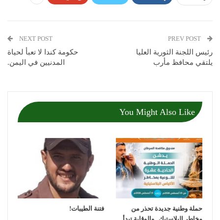
NEXT POST
PREV POST
رئيس اللجنة الثورية العليا
حكومة كندا لا تعبأ لحياة
يلتقي محافظ مأرب
المدنيين في اليمن.
You Might Also Like
حملة وطنية جديدة تحذر من
فتنة الطيبات!
مخاطر البلاستيك.. والوقاية تبدأ