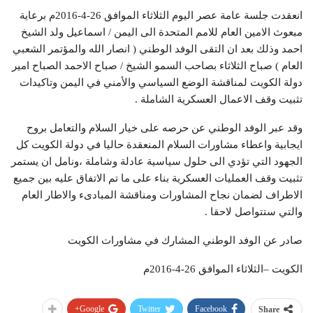
انعقدت جلسة عامة عصر اليوم الثلاثاء الموافق 26-4-2016م برعاية
مبعوث الامين العام للامم المتحدة الى اليمن / اسماعيل ولد الشيخ
احمد وذلك بعد ان التقى الوفد الوطني ( انصار الله والمؤتمر الشعبي
العام ) صباح الثلاثاء بصاحب السمو الشيخ / صباح الاحمد الصباح امير
دولة الكويت لمناقشة الوضع السياسي والأمني في اليمن وتاكيدات
تثبيت وقف الاعمال العسكرية الشاملة .
وقد عبر الوفد الوطني عن حرصه على خيار السلام والتعامل بروح
ايجابية واعطاء مشاورات السلام المنعقدة حاليا في دولة الكويت كل
الجهود التي تؤدي الى حلول سياسية عادلة وشاملة ،ونامل ان يستمر
تثبيت وقف العمليات العسكرية بناء على ما تم الاتفاق عليه بين جميع
الاطراف لضمان نجاح المشاورات ومناقشة المبادىء والاطار العام
والتي ستتواصل لاحقا .
صادر عن الوفد الوطني المشارك في مشاورات الكويت
الكويت –الثلاثاء الموافق 26-4-2016م
Google+
Twitter
Facebook
Share