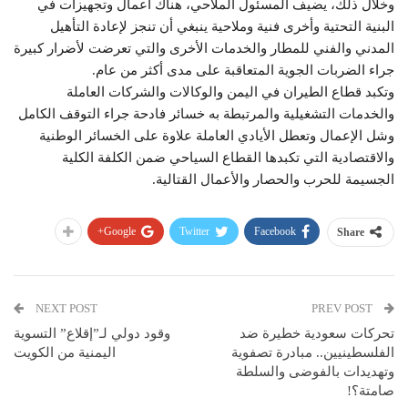
وخلال ذلك، يضيف المسئول الملاحي، هناك أعمال وتجهيزات في
البنية التحتية وأخرى فنية وملاحية ينبغي أن تنجز لإعادة التأهيل
المدني والفني للمطار والخدمات الأخرى والتي تعرضت لأضرار كبيرة
جراء الضربات الجوية المتعاقبة على مدى أكثر من عام.
وتكبد قطاع الطيران في اليمن والوكالات والشركات العاملة
والخدمات التشغيلية والمرتبطة به خسائر فادحة جراء التوقف الكامل
وشل الإعمال وتعطل الأيادي العاملة علاوة على الخسائر الوطنية
والاقتصادية التي تكبدها القطاع السياحي ضمن الكلفة الكلية
الجسيمة للحرب والحصار والأعمال القتالية.
Google+
Twitter
Facebook
Share
NEXT POST
PREV POST
تحركات سعودية خطيرة ضد
وقود دولي لـ”إقلاع” التسوية
الفلسطينيين.. مبادرة تصفوية
اليمنية من الكويت
وتهديدات بالفوضى والسلطة
صامتة؟!