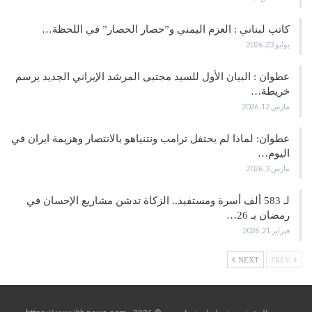
كاتب لبناني : العزم اليمني و”حصار الحصار” في اللحظة…
يوليو 23, 2026
عطوان : البيان الأول للسيد مجتبى المرشد الإيراني الجديد يرسم
خريطة…
مارس 12, 2026
عطوان: لماذا لم يحتفل ترامب ونتنياهو بالانتصار وهزيمة ايران في
اليوم…
مارس 3, 2026
لـ 583 ألف أسرة ومستفيد.. الزكاة تدشن مشاريع الإحسان في
رمضان بـ 26…
فبراير 21, 2026
NEXT
PREV