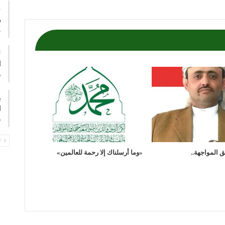
ع
و
م
ا
ف
ب
ا
ف
PREV
 المواجهة..
«وما أرسلناك إلا رحمة للعالمين»