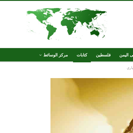
ى اليمن
فلسطين
كتابات
مركز الوسائط
اري