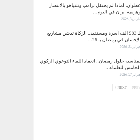
طوان: لماذا لم يحتفل ترامب ونتنياهو بالانتصار
هزيمة ايران في اليوم…
ارس 3, 2026
لـ 583 ألف أسرة ومستفيد.. الزكاة تدشن مشاريع
لإحسان في رمضان بـ 26…
براير 21, 2026
مناسبة حلول رمضان.. انعقاد اللقاء التوعوي الزكوي
لخامس للعلماء…
براير 17, 2026
NEXT