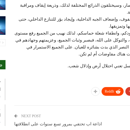
ر، وسيختلقون الذرائع المختلفة لذلك، وذريعة إيقاف ومراقبة
.
ف، وإضعاف الجبه الداخلية، وإيجاد بؤر للتنازع الداخلي، حتى
ا وتمزيقها.
كودكم، وانطفاء شعلة حماسكم، لذلك نهيب من الجميع رفع مستوى
ت، والتوكل على الله، فبصبر وثبات الجميع، وعزيمتهم وجهادهم في
PREV
 النصر الذي بدت بشائره للعيان. على الجميع الاستمرار في
نت هناك مفاوضات أم لم تكن.
ص
كسل تعني احتلال أرض وإذلال شعب.
ك
ا
ReddIt
ي
ع
ا
NEXT POST
م
اذاعة اب تحتفي بمرور تسع سنوات على انطلاقتها