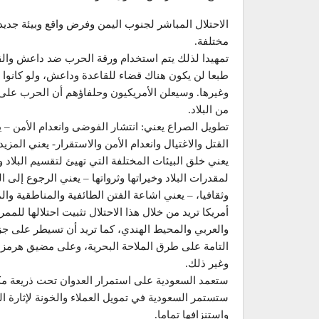
الاحتلال المباشر لجنوب اليمن وفرض واقع وبيئة جديد
مختلفة.
تمهيدا لذلك يتم استخدام ورقة الحرب ضد داعش والقا
طبعا لن يكون هناك قضاء للقاعدة وداعش، ولو كانوا 
وغيرها. وسيعلن الأمريكيون وحلفاؤهم أن الحرب على
من البلاد.
تطويل الصراع يعني: انتشار الفوضى وانعدام الأمن – ي
القتل والاغتيال وانعدام الأمن والاستقرار- يعني المزي
يعني خلق البيئات المختلفة التي تهيئ لتقسيم البلاد 
لمقدرات البلاد وخيراتها وثرواتها – يعني الرجوع إلى 
وثقافيا، – يعني اشاعة الفتن الطائفية والمناطقية والم
أمريكا تريد من خلال هذا الاحتلال تثبيت احتلالها للمم
والعربي والمحيط الهندي، كما تريد أن تسيطر على ج
التامة على طرق الملاحة البحرية، وعلى مضيق هرمز، 
وغير ذلك.
ستعمد السعودية على استمرار العدوان تحت ذريعة مكا
ستستمر السعودية في تمويل العملاء والخونة لإثارة ا
واستنزافها تماما.