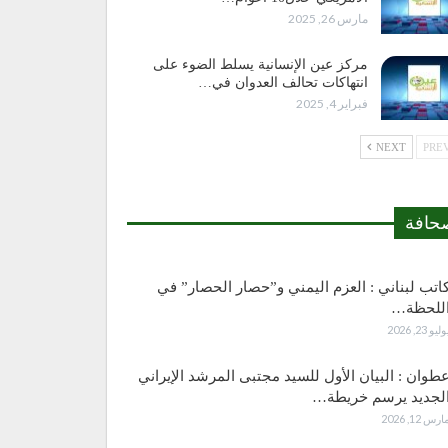
مارس 26, 2025
مركز عين الإنسانية يسلط الضوء على
انتهاكات تحالف العدوان في…
فبراير 4, 2025
NEXT
حافة
اتب لبناني : العزم اليمني و”حصار الحصار” في
للحظة…
وليو 23, 2026
طوان : البيان الأول للسيد مجتبى المرشد الإيراني
لجديد يرسم خريطة…
ارس 12, 2026