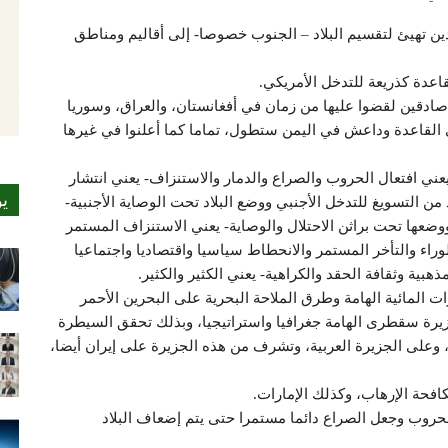
ين تهيئ لتقسيم البلاد – الجنوب خصوصا- إلى أقاليم ومناطق
عدة كذريعة للتدخل الأمريكي.
صادقين لقضوا عليها من زمان في أفغانستان، والعراق، وسوريا
 القاعدة وداعش في اليمن ستطول، تماما كما أعلنوا في غيرها
عني افتعال الحروب والصراع والدمار والاستنزاف- يعني انتشار
ي
د من التسويغ للتدخل الأجنبي ووضع البلاد تحت الوصاية الأجنبية-
ووضعها تحت براثن الاحتلال والوصاية- يعني الاستنزاف المستمر
الوراء والتأخر المستمر والانحطاط سياسيا واقتصاديا واجتماعيا
ذهبية وثقافة الحقد والكراهية- يعني الكثير والكثير.
رات المائية الهامة وطرق الملاحة البحرية على البحرين الأحمر
زيرة سقطرى الهامة جغرافيا واستراتيجيا، وبذلك تحقق السيطرة
وعلى الجزيرة العربية، وتشرف من هذه الجزيرة على إيران أيضا،
فحة الإرهاب، وكذلك الإمارات.
لحروب وجعل الصراع دائما مستمرا حتى يتم إضعاف البلاد