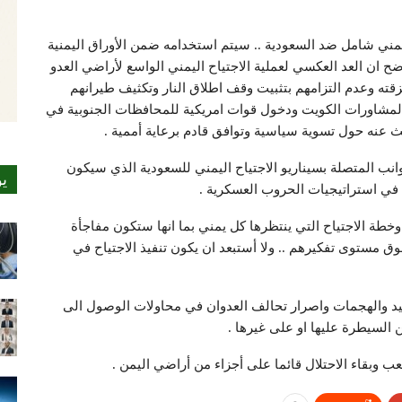
 يمني شامل ضد السعودية .. سيتم استخدامه ضمن الأوراق اليمنية
اضح ان العد العكسي لعملية الاجتياح اليمني الواسع لأراضي العدو
ته وعدم التزامهم بتثبيت وقف اطلاق النار وتكثيف طيرانهم
لمشاورات الكويت ودخول قوات امريكية للمحافظات الجنوبية في
 عنه حول تسوية سياسية وتوافق قادم برعاية أممية .
نب المتصلة بسيناريو الاجتياح اليمني للسعودية الذي سيكون
ي
في استراتيجيات الحروب العسكرية .
خطة الاجتياح التي ينتظرها كل يمني بما انها ستكون مفاجأة
مستوى تفكيرهم .. ولا أستبعد ان يكون تنفيذ الاجتياح في
د والهجمات واصرار تحالف العدوان في محاولات الوصول الى
ن السيطرة عليها او على غيرها .
ب وبقاء الاحتلال قائما على أجزاء من أراضي اليمن .