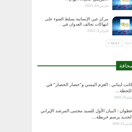
مارس 26, 2025
مركز عين الإنسانية يسلط الضوء على
انتهاكات تحالف العدوان في…
فبراير 4, 2025
NEXT
حافة
اتب لبناني : العزم اليمني و”حصار الحصار” في
للحظة…
وليو 23, 2026
طوان : البيان الأول للسيد مجتبى المرشد الإيراني
لجديد يرسم خريطة…
ارس 12, 2026