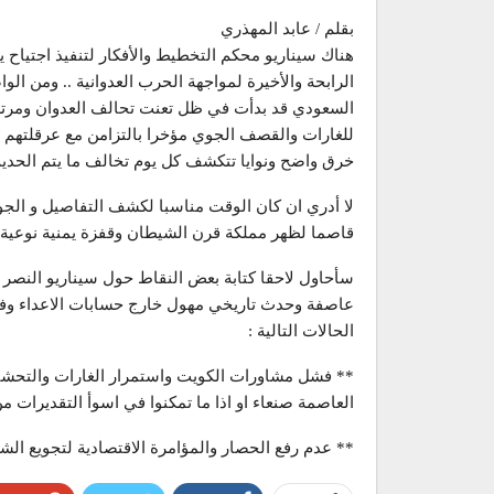
بقلم / عابد المهذري
هناك سيناريو محكم التخطيط والأفكار لتنفيذ اجتياح
الرابحة والأخيرة لمواجهة الحرب العدوانية .. ومن الو
السعودي قد بدأت في ظل تعنت تحالف العدوان ومرتزق
للغارات والقصف الجوي مؤخرا بالتزامن مع عرقلتهم 
خرق واضح ونوايا تتكشف كل يوم تخالف ما يتم الحديث
لا أدري ان كان الوقت مناسبا لكشف التفاصيل و الجوا
قاصما لظهر مملكة قرن الشيطان وقفزة يمنية نوعية 
سأحاول لاحقا كتابة بعض النقاط حول سيناريو النصر و
عاصفة وحدث تاريخي مهول خارج حسابات الاعداء وفوق 
الحالات التالية :
** فشل مشاورات الكويت واستمرار الغارات والتحشي
العاصمة صنعاء او اذا ما تمكنوا في اسوأ التقديرات م
** عدم رفع الحصار والمؤامرة الاقتصادية لتجويع الشع