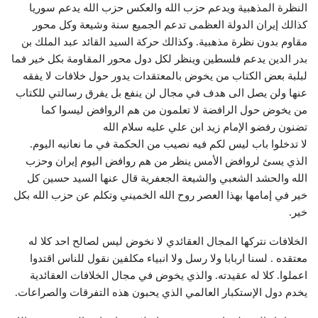
النظرة المذهبية ويدعم حزب الله والعكس حزب الله يدعم سوريا
كذالك إيران الدولة العظمى تدعم الجميع سنة وشيعة وكل محور
مقاوم بدون نظرة مذهبية. وكذالك حركة السيد القائد عبد الملك بن
بدر الدين يدعم فلسطين وينظر لكل دول محور المقاومة بكل خير فما
لبلبة بعض الكتاب من يخوض بالمعتقدات يدور حول خلافات لا يفقه
عنها ولن يصل الى هدف في مجال لن ينفع بل يفرق رسالتي للكتاب
من يخوض حول الرافضة لا تعلمون من هم الروافض ليسوا كما
تضنون رفضو الإمام زيد ابن علي عليه سلام الله
لا تدخلوا باب ليس لكم فيه نصيب من الحكمة في ما نعانيه اليوم.
الذي يسئ لروافض الأمس ينظر من هم روافض اليوم إيران وحزب
الله والحشد الشعبي والشيعة الجعفرية قال عنها السيد حسين كل
خير في إمامها بهذا العصر روح الله الخميني وتكلم عن حزب الله بكل
خير.
الخلافات نتركها المجال العقائدي لا نخوض ليس لصالح احد كلا له
معتقده . لسنا اربابا ولا رسل ولا انبياء مكلفين نقول للناس اقتدوا
اعملوا. كلا له عقيدته. والذي يخوض في مجال الخلافات العقائدية
يخدم دول الإستكبار العالمي الذي يحبون هذه التفرقات والصراعات.