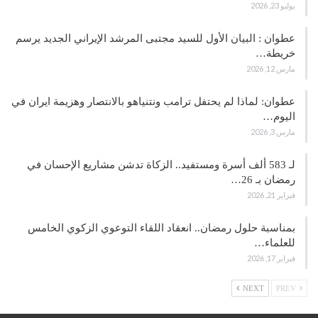
يوليو 23, 2026
عطوان : البيان الأول للسيد مجتبى المرشد الإيراني الجديد يرسم
خريطة…
مارس 12, 2026
عطوان: لماذا لم يحتفل ترامب ونتنياهو بالانتصار وهزيمة ايران في
اليوم…
مارس 3, 2026
لـ 583 ألف أسرة ومستفيد.. الزكاة تدشن مشاريع الإحسان في
رمضان بـ 26…
فبراير 21, 2026
بمناسبة حلول رمضان.. انعقاد اللقاء التوعوي الزكوي الخامس
للعلماء…
فبراير 17, 2026
NEXT
PREV