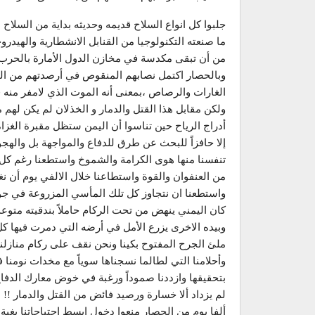
جلبوا كل انواع السلاح قديمه وحديثه بداية من السلاح 
ما صنعته التكنولوجيا من القنابل الانشطارية والهيدروج
من أن تبقى مكدسة في مخازن الدول الأمارة بالحرب ع
وبالحصار اكتمل نصابهم المنقوص في أرصدتهم من القت
الغارات والرصاص ،بمعنى أنه الموت الذي لامفر منه ف
ولكن مقابل هذا القتل والدمار و الخذلان لم يكن لهم م
أدراج الرياح حين تناسوا أن اليمن ستظل مقبرة الغزاة
إلا حافزاً للبحث عن طرق للدفاع والمواجهة بل والهج
تنفسنا منها هوى الكرامة والشموخ واستطعنا رغم كل 
من العنفوان والقوة واستطاعنا خلال الالفي يوم أن ن
واستطعنا ان نتجاوز كل تلك المأسي المزروعة في جوان
كان اليمني ينهض من تحت الركام حاملاً بندقيته متوعدا
وبيده الاخرى يزرع الأمل في أرضه التي دمرت فيها كل
ملئ الجرح المفتوح بكينا ونحن نقف على ركام منازلنا
وأحلامنا التي لطالما نسجناها سوياً مع مخدات نومنا ف
بتحقيقها وازددنا صموداً ورغبة في خوض معارك الدفاع
لم يزداد ألا خسارة ورصيد فائض من القتل والدمار !!
ألفا يوم من الحصار منعوا دخول ابسط احتياجاتنا بغية ت