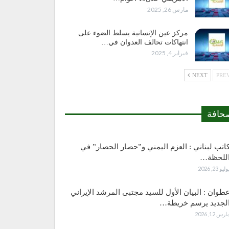
مارس 26, 2025
مركز عين الإنسانية يسلط الضوء على
انتهاكات تحالف العدوان في…
فبراير 4, 2025
NEXT
حافة
اتب لبناني : العزم اليمني و”حصار الحصار” في
للحظة…
وليو 23, 2026
طوان : البيان الأول للسيد مجتبى المرشد الإيراني
لجديد يرسم خريطة…
ارس 12, 2026