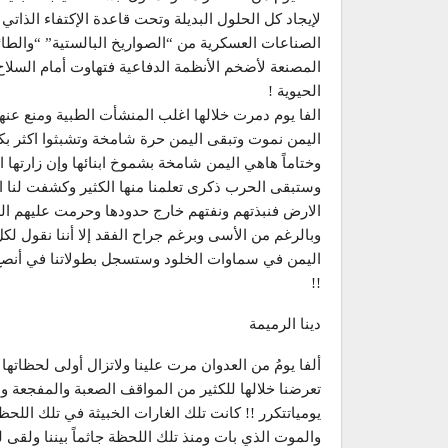
لإيجاد كل الحلول البديلة وتحت قاعدة الإكتفاء الذات
الصناعات العسكرية من “الصواريخ البالستية” “والطا
المصنعة لأضخم الأنظمة الدفاعية فتهاوت أمام السلا
الحيوية !
الفا يوم دمرت خلالها اغلب المنشأت الطبية ومنع عنه
اليمن نموت وتبقى اليمن حرة شامخة وتشبثوا اكثر بك
وختاماً هاهي اليمن شامخة بشموخ ابنائها وإن زارتها 
وستبقى الحرب ذكرى تعلمنا منها الكثير وكشفت لنا ال
الارض فنبذتهم ونفتهم خارج حدودها وحرمت عليهم الد
وبالرغم من الأسى وبرغم جراح الفقد إلا أننا نقول لكل
!!
دينا الرميمة
ألفا يومُ من العدوان مرت علينا ولاتزال أولى لحظاتها ع
تعرضنا خلالها للكثير من المواقف الصعبة والمفجعة و
يومياتتكرر !! كانت تلك الغارات الخبيثة في تلك ا
والموت الذي بات ومنذ تلك اللحظة جاثماً بيننا ولقى ل