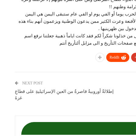
رامة وطنهم !!
الحرب يوما أو الفي يوم او الفي عام ستبقى اليمن هي اليمن
أقنعة وعرت الكثير ممن يدعون الوطنية ويزعمون أنهم بناء هذه
خول بين ظهرينيها .
 من خذلونا شكراً لكم فقد كانت اياماً ذهبية جعلتنا نرفع اسم
فحات التأريخ و الى مزابل ألتأريخ أنتم
ReddIt
NEXT POST
إطلالةٌ أوروبيةٌ قاصرةٌ من العينِ الإسرائيليةِ على قطاعِ
غزةَ