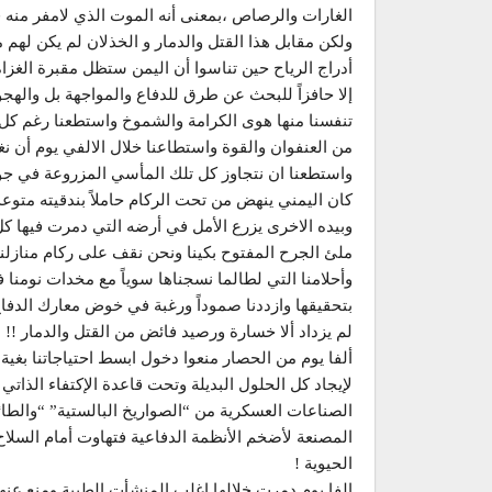
الغارات والرصاص ،بمعنى أنه الموت الذي لامفر منه ف
ولكن مقابل هذا القتل والدمار و الخذلان لم يكن لهم م
أدراج الرياح حين تناسوا أن اليمن ستظل مقبرة الغزاة
إلا حافزاً للبحث عن طرق للدفاع والمواجهة بل والهج
تنفسنا منها هوى الكرامة والشموخ واستطعنا رغم كل 
من العنفوان والقوة واستطاعنا خلال الالفي يوم أن ن
واستطعنا ان نتجاوز كل تلك المأسي المزروعة في جوان
كان اليمني ينهض من تحت الركام حاملاً بندقيته متوعدا
وبيده الاخرى يزرع الأمل في أرضه التي دمرت فيها كل
ملئ الجرح المفتوح بكينا ونحن نقف على ركام منازلنا
وأحلامنا التي لطالما نسجناها سوياً مع مخدات نومنا ف
بتحقيقها وازددنا صموداً ورغبة في خوض معارك الدفاع
لم يزداد ألا خسارة ورصيد فائض من القتل والدمار !!
ألفا يوم من الحصار منعوا دخول ابسط احتياجاتنا بغية ت
لإيجاد كل الحلول البديلة وتحت قاعدة الإكتفاء الذات
الصناعات العسكرية من “الصواريخ البالستية” “والطا
المصنعة لأضخم الأنظمة الدفاعية فتهاوت أمام السلا
الحيوية !
الفا يوم دمرت خلالها اغلب المنشأت الطبية ومنع عنه