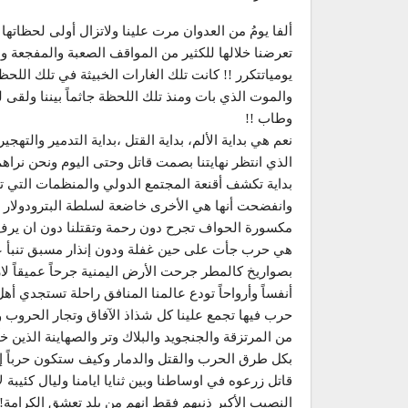
ألفا يومُ من العدوان مرت علينا ولاتزال أولى لحظاتها ع
تعرضنا خلالها للكثير من المواقف الصعبة والمفجعة و
يومياتتكرر !! كانت تلك الغارات الخبيثة في تلك ا
والموت الذي بات ومنذ تلك اللحظة جاثماً بيننا ولقى ل
وطاب !!
نعم هي بداية الألم، بداية القتل ،بداية التدمير والتهج
الذي انتظر نهايتنا بصمت قاتل وحتى اليوم ونحن نراه
بداية تكشف أقنعة المجتمع الدولي والمنظمات التي تد
وانفضحت أنها هي الأخرى خاضعة لسلطة البترودولار !!
مكسورة الحواف تجرح دون رحمة وتقتلنا دون ان يرف
هي حرب جأت على حين غفلة ودون إنذار مسبق تنبأ عن ح
بصواريخ كالمطر جرحت الأرض اليمنية جرحاً عميقاً لا
أنفساً وأرواحاً تودع عالمنا المنافق راحلة تستجدي أه
حرب فيها تجمع علينا كل شذاذ الآفاق وتجار الحروب وسي
من المرتزقة والجنجويد والبلاك وتر والصهاينة الذين خل
بكل طرق الحرب والقتل والدمار وكيف ستكون حرباً إذا لم
قاتل زرعوه في اوساطنا وبين ثنايا ايامنا وليال كئيبة 
النصيب الأكبر ذنبهم فقط انهم من بلد تعشق الكرامة!!