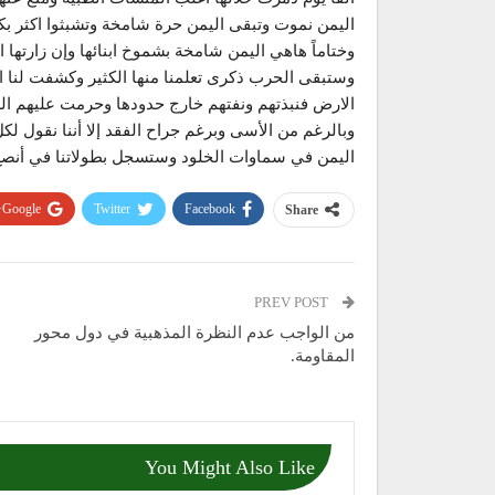
اليمن نموت وتبقى اليمن حرة شامخة وتشبثوا اكثر بك
وختاماً هاهي اليمن شامخة بشموخ ابنائها وإن زارتها 
وستبقى الحرب ذكرى تعلمنا منها الكثير وكشفت لنا ال
الارض فنبذتهم ونفتهم خارج حدودها وحرمت عليهم الد
وبالرغم من الأسى وبرغم جراح الفقد إلا أننا نقول لكل
اليمن في سماوات الخلود وستسجل بطولاتنا في أنصع ص
Google+
Twitter
Facebook
Share
PREV POST
من الواجب عدم النظرة المذهبية في دول محور
المقاومة.
You Might Also Like