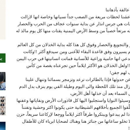
القة بأذهاننا
عشنا لحظات مريعة من الصعب جداً نسيانها وخاصة انها لازالت
للحظات هي جرس انذار عن بداية سنوات عجاف من الحرب والحصار
ه مرتعاً خصباً من وسط الأرض اليمنية يقتات منها كل يوم مالذ له
ير والتجويع والحصار وفوق كل هذا كله بداية الخذلان من كل العالم
م يسيرون وفق قاعدة البقاء للأغنى ومن سيدفع أكثر !!وكانت
ي
عي انها حامية وراعية للأنسانية فماتت انسانيتها في حرب اليمن
ولعل الخذلان هو الأكثر ايلاماً حين تجرعناه بغصة من كأس
 لهم جفن!
دوثها فإذا بالطائرات ترعد وتزمجر بسمائنا وتنهال علينا
زال منذ تلك اللحظة والى اليوم وطيلة الفي يوم ينزف بدل الدم
ل السماء بعد أن خذلها أهل الأرض،
ئوا النوايا واستجلبوا اليها كل قاذورات الأرض ونفاياتها وعفنها
ّقوا الجميع بأخلاقهم الشيطانية حتى يكونوا اكثر وحشية وتفنناً
 يبدعوا ويبتكروا طرقاً اكثر ايلاماً ووجعا لإركاعنا سريعاً، حزن
لا تخلو ساعاتها من جنائز هنا وهناك لضحايا ابرياء كان للأطفال