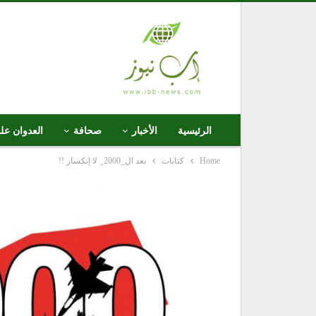
الرئيسية
الأخبار
صحافة
العدوان عل
Home
كتابات
بعد ال_2000_ لا إنكسار !!