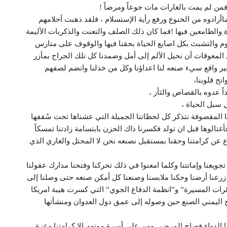
من لم يمت بالغارات مات جوعاً ومرضاً !
اأرادوه من الخنوع ورفع رأية الإستسلام ، فلقد ذهبت أحلامهم
 والطامعين فيها !فما كان ذلك الصلف والتعنت والذكريات الأليمة
وم والتشبث بكل اصابع الحياة بحقنا فيها والوقوف على متارس
المعوقات أن نحيل الألم إلى أمل وضمدنا كل تلك الجراح بمأزر
غير واقع سيء صنعه لنا اعداؤنا وكل من خذلنا وانضم لصفهم
ح قلوبنا،
ً عدوه بالقصاص والثأر ،
 سبل الحياة ،
 المقصوفة نتذكر كل لحظاتنا الجميلة التي عشناها تحت سُقفها
أغتالوها قبل ان تولد فكسرنا ذاك الحزن بابتسامة زادتنا تمسكاً
 عن كرامتنا وحقنا بمستقبل نصنعه نحن لا المحتل والغازي الذي
جويعنا وإماتتنا وكلما امعنوا في ذلك تحركنا وفتحنا مدارك عقولنا
ي زرعنا أرضنا وحكنا ملابسنا وصنعنا كل أمكن صنعه حتى وصلنا إلى
ئرات المسيرة” و”انظمة الدفاع الجوي” التي كسرت هيبة امريكا
ح اليمني الصنع حين وصوله إلى عمق دول العدوان ومنشأتها
ا الدواء فصاح المرضى ومن على أسرة موتهم إلا كرامتنا وعزة