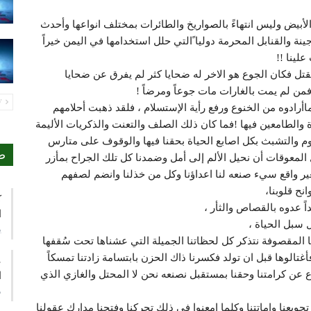
الأبيض وليس انتهاءً بالصواريخ والطائرات بمختلف انواعها وأحدث
ينة والقنابل المحرمة دوليا ًالتي حلل استخدامها في اليمن خيراً
لينا !!
ل فكان الجوع هو الاخر له ضحايا كثر لم يفرق عن ضحايا
من لم يمت بالغارات مات جوعاً ومرضاً !
PREV
اأرادوه من الخنوع ورفع رأية الإستسلام ، فلقد ذهبت أحلامهم
 والطامعين فيها !فما كان ذلك الصلف والتعنت والذكريات الأليمة
وم والتشبث بكل اصابع الحياة بحقنا فيها والوقوف على متارس
ص
المعوقات أن نحيل الألم إلى أمل وضمدنا كل تلك الجراح بمأزر
غير واقع سيء صنعه لنا اعداؤنا وكل من خذلنا وانضم لصفهم
ح قلوبنا،
ك
ً عدوه بالقصاص والثأر ،
ا
 سبل الحياة ،
ي
 المقصوفة نتذكر كل لحظاتنا الجميلة التي عشناها تحت سُقفها
أغتالوها قبل ان تولد فكسرنا ذاك الحزن بابتسامة زادتنا تمسكاً
ع
 عن كرامتنا وحقنا بمستقبل نصنعه نحن لا المحتل والغازي الذي
ا
م
جويعنا وإماتتنا وكلما امعنوا في ذلك تحركنا وفتحنا مدارك عقولنا