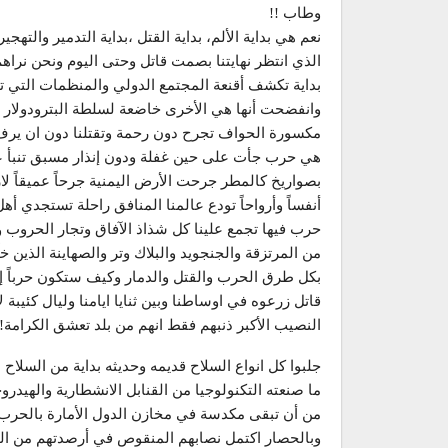
وطاب !!
نعم هي بداية الألم، بداية القتل ،بداية التدمير والتهج
الذي انتظر نهايتنا بصمت قاتل وحتى اليوم ونحن نراه
بداية تكشف أقنعة المجتمع الدولي والمنظمات التي تد
وانفضحت أنها هي الأخرى خاضعة لسلطة البترودولار !!
مكسورة الحواف تجرح دون رحمة وتقتلنا دون ان يرف
هي حرب جأت على حين غفلة ودون إنذار مسبق تنبأ عن ح
بصواريخ كالمطر جرحت الأرض اليمنية جرحاً عميقاً لا
أنفساً وأرواحاً تودع عالمنا المنافق راحلة تستجدي أه
حرب فيها تجمع علينا كل شذاذ الآفاق وتجار الحروب وسي
من المرتزقة والجنجويد والبلاك وتر والصهاينة الذين خل
بكل طرق الحرب والقتل والدمار وكيف ستكون حرباً إذا لم
قاتل زرعوه في اوساطنا وبين ثنايا ايامنا وليال كئيبة 
النصيب الأكبر ذنبهم فقط انهم من بلد تعشق الكرامة!!
جلبوا كل انواع السلاح قديمه وحديثه بداية من السلاح 
ما صنعته التكنولوجيا من القنابل الانشطارية والهيدروج
من أن تبقى مكدسة في مخازن الدول الأمارة بالحرب ع
وبالحصار اكتمل نصابهم المنقوص في أرصدتهم من القت