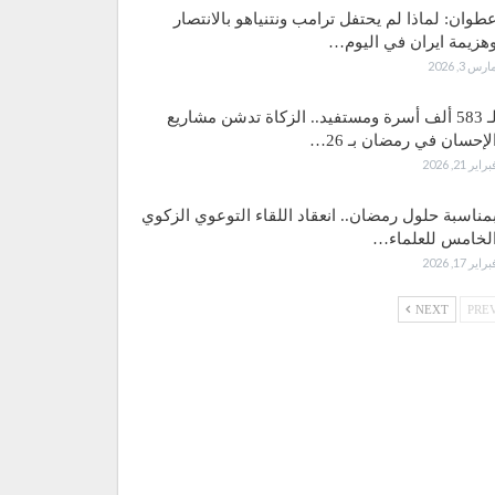
طوان: لماذا لم يحتفل ترامب ونتنياهو بالانتصار
هزيمة ايران في اليوم…
ارس 3, 2026
لـ 583 ألف أسرة ومستفيد.. الزكاة تدشن مشاريع
لإحسان في رمضان بـ 26…
براير 21, 2026
مناسبة حلول رمضان.. انعقاد اللقاء التوعوي الزكوي
لخامس للعلماء…
براير 17, 2026
NEXT