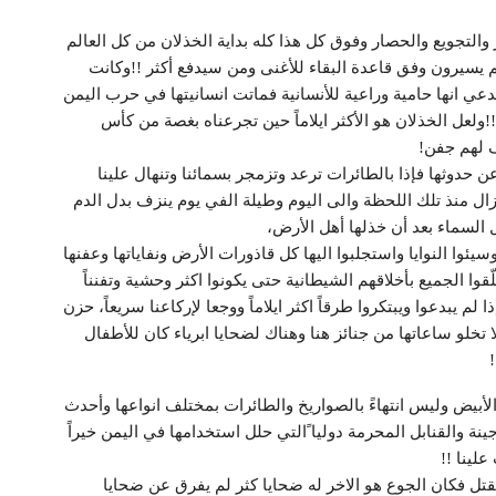
ير والتجويع والحصار وفوق كل هذا كله بداية الخذلان من كل العالم
م يسيرون وفق قاعدة البقاء للأغنى ومن سيدفع أكثر !!وكانت
عي انها حامية وراعية للأنسانية فماتت انسانيتها في حرب اليمن
ولعل الخذلان هو الأكثر ايلاماً حين تجرعناه بغصة من كأس
 لهم جفن!
دوثها فإذا بالطائرات ترعد وتزمجر بسمائنا وتنهال علينا
زال منذ تلك اللحظة والى اليوم وطيلة الفي يوم ينزف بدل الدم
ل السماء بعد أن خذلها أهل الأرض،
ئوا النوايا واستجلبوا اليها كل قاذورات الأرض ونفاياتها وعفنها
ّقوا الجميع بأخلاقهم الشيطانية حتى يكونوا اكثر وحشية وتفنناً
 يبدعوا ويبتكروا طرقاً اكثر ايلاماً ووجعا لإركاعنا سريعاً، حزن
لا تخلو ساعاتها من جنائز هنا وهناك لضحايا ابرياء كان للأطفال
الأبيض وليس انتهاءً بالصواريخ والطائرات بمختلف انواعها وأحدث
ينة والقنابل المحرمة دوليا ًالتي حلل استخدامها في اليمن خيراً
لينا !!
ل فكان الجوع هو الاخر له ضحايا كثر لم يفرق عن ضحايا