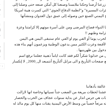
ع
ي زرعنا أرضنا وحكنا ملابسنا وصنعنا كل أمكن صنعه حتى وصلنا إلى
و
ئرات المسيرة” و”انظمة الدفاع الجوي” التي كسرت هيبة امريكا
م
ح اليمني الصنع حين وصوله إلى عمق دول العدوان ومنشأتها
ا الدواء فصاح المرضى ومن على أسرة موتهم إلا كرامتنا وعزة
ا
رامة وطنهم !!
ف
الحرب يوما أو الفي يوم او الفي عام ستبقى اليمن هي اليمن
أقنعة وعرت الكثير ممن يدعون الوطنية ويزعمون أنهم بناء هذه
ب
خول بين ظهرينيها .
ا
 من خذلونا شكراً لكم فقد كانت اياماً ذهبية جعلتنا نرفع اسم
ف
اليمن في سماوات الخلود وستسجل بطولاتنا في أنصع صفحات التأريخ و الى مزابل ألتأريخ أنتمبعد ال_2000_ لا إنكسار
PREV
القة بأذهاننا
عشنا لحظات مريعة من الصعب جداً نسيانها وخاصة انها لازالت
للحظات هي جرس انذار عن بداية سنوات عجاف من الحرب والحصار
ه مرتعاً خصباً من وسط الأرض اليمنية يقتات منها كل يوم مالذ له