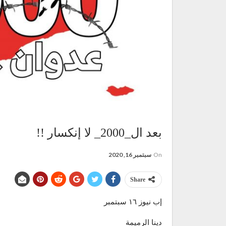
بعد ال_2000_ لا إنكسار !!
On
سبتمبر 16, 2020
Share
إب نيوز ١٦ سبتمبر
دينا الرميمة