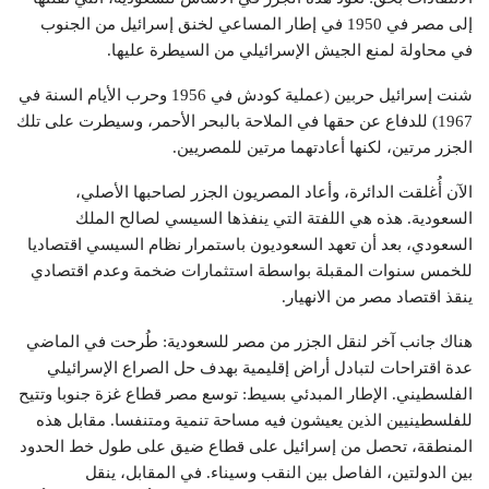
إلى مصر في 1950 في إطار المساعي لخنق إسرائيل من الجنوب
في محاولة لمنع الجيش الإسرائيلي من السيطرة عليها.
شنت إسرائيل حربين (عملية كودش في 1956 وحرب الأيام السنة في
1967) للدفاع عن حقها في الملاحة بالبحر الأحمر، وسيطرت على تلك
الجزر مرتين، لكنها أعادتهما مرتين للمصريين.
الآن أُغلقت الدائرة، وأعاد المصريون الجزر لصاحبها الأصلي،
السعودية. هذه هي اللفتة التي ينفذها السيسي لصالح الملك
السعودي، بعد أن تعهد السعوديون باستمرار نظام السيسي اقتصاديا
للخمس سنوات المقبلة بواسطة استثمارات ضخمة وعدم اقتصادي
ينقذ اقتصاد مصر من الانهيار.
هناك جانب آخر لنقل الجزر من مصر للسعودية: طُرحت في الماضي
عدة اقتراحات لتبادل أراض إقليمية بهدف حل الصراع الإسرائيلي
الفلسطيني. الإطار المبدئي بسيط: توسع مصر قطاع غزة جنوبا وتتيح
للفلسطينيين الذين يعيشون فيه مساحة تنمية ومتنفسا. مقابل هذه
المنطقة، تحصل من إسرائيل على قطاع ضيق على طول خط الحدود
بين الدولتين، الفاصل بين النقب وسيناء. في المقابل، ينقل