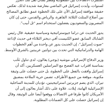
استمرت الاتصالات بين السعودية ومصر بشأن نقل تلك الجزر
لسنوات، وأبدت إسرائيل في الماضي معارضة شديدة لذلك. تعكس
حقيقة موافقة إسرائيل الآن على تلك الخطوة عمق تطابق المصالح
بين أضلاع المثلث الثلاثة: القاهرة، والرياض والقدس، حتى إن كان
المصريون والسعوديون يفضلون استخدام اسم “تل أبيب”.
يدور الحديث عن دراما جيوستراتيجية وسياسية حقيقية. قال رئيس
الشاباك السابق عضو الكنيست آفي ديختر الثلاثاء في حديث لإذاعة
“صوت إسرائيل”، إن الحديث يدور عن واحدة من أهم الخطوات
الهامة والدراماتيكية التي تحدث بين دولتين عربيتين بالشرق الأوسط.
وزير الدفاع الإسرائيلي موشيه (بوجي) يعالون، لدى تناول نَخْب
بمناسبة اقتراب عيد الفصح مع المراسلين العسكريين، أكد أن
إسرائيل وافقت بالفعل على الخطوة، بل حتى حصلت على وثيقة
مكتوبة، موقعة من جميع الأطراف، تضمن حرية الملاحة بمضيق
تيران، الذي يضم جزيرتين استراتيجيتين، تؤديان للمدينة الساحلية
الإسرائيلية الهامة، إيلات. علاوة على ذلك أشار يعالون إلى أن
الأمريكان كانوا طرفا في الاتصالات ووقعوا أيضا على الوثيقة. وقال
إن إسرائيل حصلت على كل الضمانات المطلوبة.