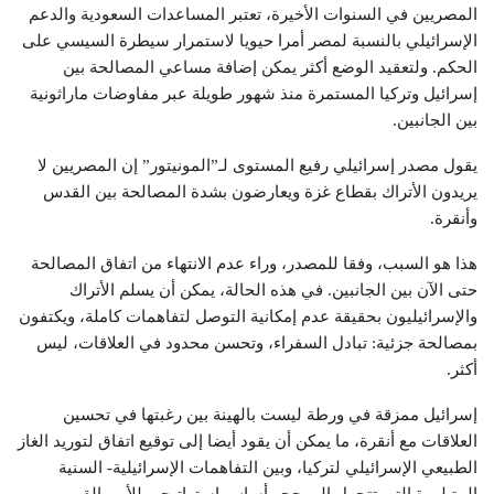
المصريين في السنوات الأخيرة، تعتبر المساعدات السعودية والدعم
الإسرائيلي بالنسبة لمصر أمرا حيويا لاستمرار سيطرة السيسي على
الحكم. ولتعقيد الوضع أكثر يمكن إضافة مساعي المصالحة بين
إسرائيل وتركيا المستمرة منذ شهور طويلة عبر مفاوضات ماراثونية
بين الجانبين.
يقول مصدر إسرائيلي رفيع المستوى لـ”المونيتور” إن المصريين لا
يريدون الأتراك بقطاع غزة ويعارضون بشدة المصالحة بين القدس
وأنقرة.
هذا هو السبب، وفقا للمصدر، وراء عدم الانتهاء من اتفاق المصالحة
حتى الآن بين الجانبين. في هذه الحالة، يمكن أن يسلم الأتراك
والإسرائيليون بحقيقة عدم إمكانية التوصل لتفاهمات كاملة، ويكتفون
بمصالحة جزئية: تبادل السفراء، وتحسن محدود في العلاقات، ليس
أكثر.
إسرائيل ممزقة في ورطة ليست بالهينة بين رغبتها في تحسين
العلاقات مع أنقرة، ما يمكن أن يقود أيضا إلى توقيع اتفاق لتوريد الغاز
الطبيعي الإسرائيلي لتركيا، وبين التفاهمات الإسرائيلية- السنية