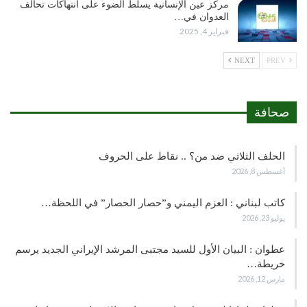
مركز عين الإنسانية يسلط الضوء على انتهاكات تحالف
العدوان في…
فبراير 4, 2025
NEXT
PREV
صحافة
الحلف الثلاثي ضد من؟ .. نقاط على الحروف
أغسطس 8, 2026
كاتب لبناني : العزم اليمني و”حصار الحصار” في اللحظة…
يوليو 23, 2026
عطوان : البيان الأول للسيد مجتبى المرشد الإيراني الجديد يرسم
خريطة…
مارس 12, 2026