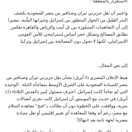
الاستقرار بالمنطقة”.
واعتبر أن نقل جزيرتي تيران وصنافير من مصر للسعودية يكشف
النذر القليل من الحوار المتطور بين إسرائيل وجيرانها السُّنة، مشيرا
إلى أن التفاهمات المتبلورة بين تل أبيب والرياض والقاهرة تعكس
تطابق المصالح وتشكل حجر أساس إستراتيجي للأمن القومي
الإسرائيلي، لكنها لا تحول دون المصالحة بين إسرائيل وتركيا.
إلى نص المقال..
هبط الإعلان المصري (9 أبريل) بشأن نقل جزيرتي تيران وصنافير من
مصر للسيادة السعودية على الشرق الأوسط بمفاجأة كاملة . الوحيدة
التي لم تفاجأ كانت إسرائيل. اعترف مسئول كبير بالقدس الثلاثاء (12
أبريل) في حديث مع المونيتور أن إسرائيل كانت تجري اتصالات
سرية، ووافقت على الخطوة دون أن تطالب بـ”فتح” معاهدة السلام
مع مصر، رغم أنه وفقا للمعاهدة أي تغيير إقليمي أو نقل سيادة
مصرية لجهة ثانية يعد انتهاكا.ً