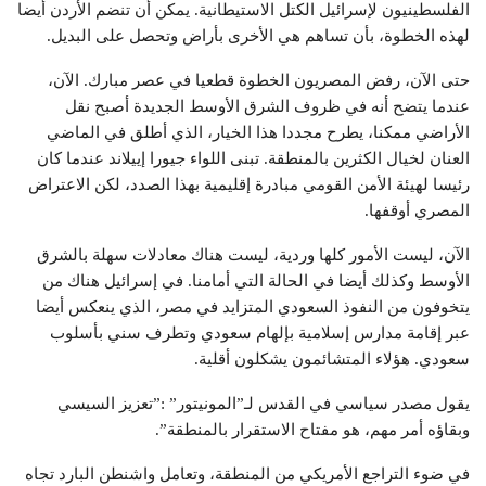
الفلسطينيون لإسرائيل الكتل الاستيطانية. يمكن أن تنضم الأردن أيضا
لهذه الخطوة، بأن تساهم هي الأخرى بأراض وتحصل على البديل.
حتى الآن، رفض المصريون الخطوة قطعيا في عصر مبارك. الآن،
عندما يتضح أنه في ظروف الشرق الأوسط الجديدة أصبح نقل
الأراضي ممكنا، يطرح مجددا هذا الخيار، الذي أطلق في الماضي
العنان لخيال الكثرين بالمنطقة. تبنى اللواء جيورا إييلاند عندما كان
رئيسا لهيئة الأمن القومي مبادرة إقليمية بهذا الصدد، لكن الاعتراض
المصري أوقفها.
الآن، ليست الأمور كلها وردية، ليست هناك معادلات سهلة بالشرق
الأوسط وكذلك أيضا في الحالة التي أمامنا. في إسرائيل هناك من
يتخوفون من النفوذ السعودي المتزايد في مصر، الذي ينعكس أيضا
عبر إقامة مدارس إسلامية بإلهام سعودي وتطرف سني بأسلوب
سعودي. هؤلاء المتشائمون يشكلون أقلية.
يقول مصدر سياسي في القدس لـ”المونيتور” :”تعزيز السيسي
وبقاؤه أمر مهم، هو مفتاح الاستقرار بالمنطقة”.
في ضوء التراجع الأمريكي من المنطقة، وتعامل واشنطن البارد تجاه