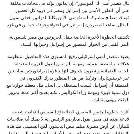
قال مصدر أمني لـ”المونيتور”، إن يعالون يؤكد في محادثات مغلقة
على أن التعاون الأمني بين إسرائيل ومصر في ذروة كل العصور.
فهناك مصالح مشتركة لمنظومتي الأمن بكلتا الدولتين. فعلى سبيل
المثال يساعد المصريون إسرائيل في احتواء وعرقلة حماس في غزة.
تكشف الخطوة الأخيرة الخاصة بنقل الجزيرتين من مصر للسعودية،
النذر القليل من الحوار المتطور بين إسرائيل وجيرانها السنة.
يضيف مصدر أمني إسرائيلي رفيع المستوى هذه التفاصيل: منظومة
علاقاتنا بالمنطقة عميقة ومهمة. لم تنس الدول العربية المعتدلة
الحقبة العثمانية وينظرون بتخوف لتزايد قوة إمبراطوريتين سابقتين
غير عربيتين:إيران وتركيا. من هذا المنظور يدرك الكثيرون في
المنطقة أن إسرائيل ليست المشكلة، بل الحل. ظل معظم حوارنا مع
دول سنية كبيرة ومهمة وراء الكواليس، لكنه يصبح أكثر عمقا بمرور
الوقت ويؤتي بثماره.
أثارت خطوة الرئيس المصري عَبدالفتاح السيسي انتقادت شعبية
لاذعة ضده في مصر. يقول معارضو الرئيس إنه لا يملك أية صلاحيات
للتنازل عن أرض مصرية مثلما ينص الدستور، لكن السيسي صد هذه
الانتقادات بحق: تعود هذه الجزر في الأساس للسعودية، التي نقلتها