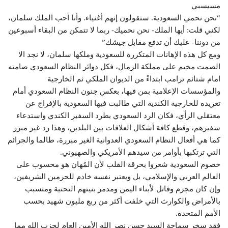
مسيسبي
“نحن نحمي السعودية. ستقولون إنهم أغنياء. وأنا أحب الملك سلمان،
لكني قلت: أيها الملك- نحن نحميك- ربما لا تتمكن من البقاء أسبوعين
من دوننا- عليك أن تدفع مقابل جيشك”
ومع كل هذه الإهانات المتكررة للسعودية وملكها سلمان، لا نجد الا
الصمت مخيم على مملكة الرمال، فكل دوائر النظام السعودي صامته
امام شتائم ترامب ابتداءً من الديوان الملكي ثم الخارجية
والمؤسسات الإعلامية بمن فيها، بعكس جنون النظام السعودي أمام
تغريده للخارجية الكندية التي طالبت فيها السعودية بالإفراج عن
معتقلي الرأي، فكان الرد السعودي بطرد السفير الكندي واستدعاء
سفيرهم، وقطع كافة أشكال العلاقات بين البلدين، وهذا رد غير مبرر
كما هي أفعال النظام السعودي العدوانية الغير مبررة، طالما والجرائم
التي ترتكبها بأوامر من سيدهم الأمريكي والصهيوني.
خصوم السعودية شعروا بحرقة القلب لأن المُهان هو محسوب على
العالم العربي والإسلامي، بل ويعتبر نفسه خادم للحرمين الشريفين،
وإن كان مجرم وقاتل لأبناء اليمن ومدمر بنيتهم التحتية ومتسبب
بالأمراض والكوارث التي خلفت أكثر من ربع مليون شهيد بحسب
الأمم المتحدة.
فقد سخر سماحة السيد حسن نصر الله الأمين العام لحزب الله مما