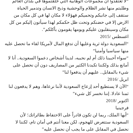
“لا تعتقدوا أن مجموعات الوهابية التي خلقتموها في بلدان العالم
وطلبتم منها نشر الظلام والوحشية وذبح الانسان وتدمير الحياة
ستقف إلى جانبكم وتحميكم فهؤلاء لا مكان لها في كل مكان من
الارض إلا في حضنكم وتحت ظل حكمكم لهذا سيأتون إليكم من كل
مكان وسينقلبون عليكم ويومها يقومون بأكلكم”.
اغسطس /2015
“السعودية دولة ثرية وعليها أن تدفع المال لأمريكا لقاء ما تحصل عليه
منها سياسيا وأمنيا”
“سواء أحببنا ذلك أم لم نحببه، لدينا أشخاص دعموا السعودية.. أنا لا
أمانع بذلك ولكننا تكبدنا الكثير من المصاريف دون أن نحصل على
شيء بالمقابل.. عليهم أن يدفعوا لنا”
ابريل /2016
“الآن لا يستطيع أحد إزعاج السعودية لأننا نرعاها، وهم لا يدفعون لنا
ثمنا عادلا. إننا نخسر كل شيء”
اكتوبر /2018
فرجينيا
“أيها الملك، ربما لن تكون قادراً على الاحتفاظ بطائراتك؛ لأن
السعودية ستتعرض للهجوم، لكن معنا أنتم في أمان تام، لكننا لا
نحصل في المقابل على ما يجب أن نحصل عليه”