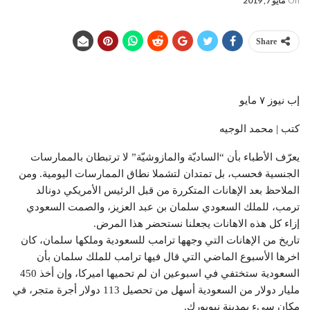
On
مايو 7, 2019
Share
إب نيوز ٧ مايو
كتب | محمد الوجيه
يعرّف الأطباء بأن “الساديّة والمازوشيّة” لا ترتبطان بالممارسات
الجنسية فحسب، بل تمتدان لتشملا نطاق الممارسات اليومية. ومن
الملاحظ بعد الإهانات المتكررة من قبل الرئيس الأمريكي دونالد
ترمب، للملك السعودي سلمان بن عبد العزيز، والصمت السعودي
إزاء كل هذه الاهانات يجعلنا نستحضر هذا المرض.
تاريخ من الإهانات التي وجهها ترامب للسعودية وملكها سلمان، كان
اخرها الأسبوع الماضي التي قال فيها ترامب للملك سلمان بأن
السعودية ستختفي في اسبوعين ان لم تحميها اميركا، وإن أخذ 450
مليار دولار من السعودية أسهل من تحصيل 113 دولار أجرة متجر، في
مكان سيء بمدينة نيويورك.