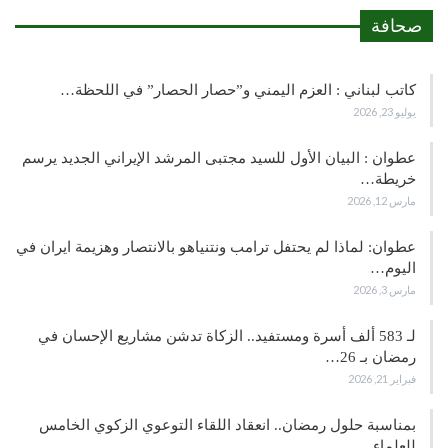
صحافة
كاتب لبناني : العزم اليمني و”حصار الحصار” في اللحظة…
يوليو 23, 2026
عطوان : البيان الأول للسيد مجتبى المرشد الإيراني الجديد يرسم
خريطة…
مارس 12, 2026
عطوان: لماذا لم يحتفل ترامب ونتنياهو بالانتصار وهزيمة ايران في
اليوم…
مارس 3, 2026
لـ 583 ألف أسرة ومستفيد.. الزكاة تدشن مشاريع الإحسان في
رمضان بـ 26…
فبراير 21, 2026
بمناسبة حلول رمضان.. انعقاد اللقاء التوعوي الزكوي الخامس
للعلماء…