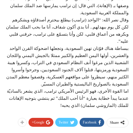
وصفها بـ (الإهانة)، التي قال: إن ترامب يمارسها ضد الملك سلمان
والمملكة العربية السعودية.
وقال نصر الله: “الواحد (ترامب) بيطلع بيحترم أصدقاؤه ويشكرهم
لكن كل يوم ببهدلهم.. أنا بدي أكون شفاف، أنا ما بحب الملك سلمان
وبكرهه من أعماق قلبي، لكن وأنا بتسمّع على ترامب، حرقني قلبي
عليه”.
ببساطة هناك قوّتان تهين السعودية، وتجعلها اضحوكة القرن الواحد
والعشرين، أولها اليمن العظيم والكبير ممثلا بالجيش اليمني واللجان
الشعبية الذين مرغوا أنف النظام السعودي في التراب، وكسروا هيبة
السعودية ورمزيتها، قتلوا آلاف الجنود السعوديين، وجرحوا وأسروا
الكثير منهم، سيطروا على مواقعهم العسكرية، وقصفوا معظم المدن
السعودية بالصواريخ الباليستية والطيران المسيّر.
اما القوة الأخرى، فهو الرئيس الأمريكي ترامب، الذي يشعر بالساديّة
عندما يبدأ خطابة بعبارة “أنا أحب الملك” ثم ينتشي بتوجيه الإهانات
للملك (المازوشي سلمان) الذي يحبه!
Google+
Twitter
Facebook
Share