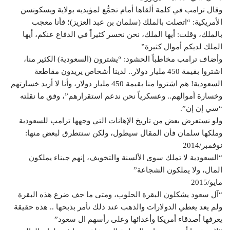
وقال ترامب في كلمة ألقاها أمام تجمُّع لمؤيديه بولاية ويسكونسن
الأمريكية: “اتصلت بالملك (سلمان بن عبد العزيز)؛ فأنا معجب
بالملك، وقلت: أيها الملك، نحن نخسر كثيراً في الدفاع عنكم، أيها
الملك لديكم أموال كثيرة”
وأضاف ترامب مخاطباً الحشود: “يشترون (السعودية) الكثير منا،
اشتروا بقيمة 450 مليار دولار.. لدينا أشخاص يريدون مقاطعة
السعودية! هم اشتروا منا بقيمة 450 مليار دولار، وأنا لا أريد خسارتهم
وخسارة أموالهم.. وعسكرياً نحن ندعم استقرارهم”، وفق ما نقلته
“سي إن إن”.
ولو نستعرض بعض من تاريخ الإهانات التي وجهها ترامب للسعودية
وملكها سلمان فأن المقال سيطول، ولكن سنتطرق لبعض منها:
نوفمبر/2014
“السعودية لا تملك سوى الألسنة والتخويف، إنهم جبناء يملكون
المال، ولا يملكون الشجاعة”
مايو/2015
“آل سعود يشكلون البقرة الحلوب، ومتى ما جف ضرع هذه البقرة
ولم يعد يعطي الدولارات والذهب عند ذلك نأمر بذبحها .. هذه حقيقة
يعرفها أصدقاء أمريكا وأعدائها وعلى رأسهم ال سعود”