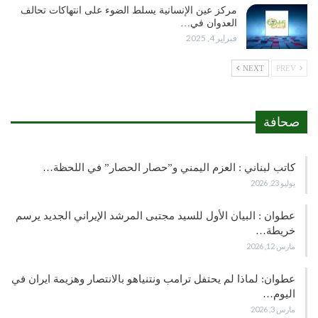
مركز عين الإنسانية يسلط الضوء على انتهاكات تحالف
العدوان في…
فبراير 4, 2025
NEXT
PREV
صحافة
كاتب لبناني : العزم اليمني و”حصار الحصار” في اللحظة…
يوليو 23, 2026
عطوان : البيان الأول للسيد مجتبى المرشد الإيراني الجديد يرسم
خريطة…
مارس 12, 2026
عطوان: لماذا لم يحتفل ترامب ونتنياهو بالانتصار وهزيمة ايران في
اليوم…
مارس 3, 2026