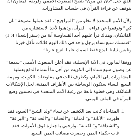
الذي جعل “بان كي مون” ينصح المبعوث الأممي وفريقه المعاون أن
يتوقف عن قراءة القرآن في جلسات المشاورات.
ولأن الأمم المتحدة لا تخلو من “المراجيج”، فقد عملوا بنصيحة “بان
كي” وتوقفوا عن قراءة القرآن، وذهبوا لأخذ الاستشارة من
الفاتيكان، وهناك قرأ عليهم أحد القساوسة آية من (سفر إشعياء 4: 1)
“فتمسك سبع نساء برجل واحد في ذلك اليوم قائلات:نأكل خبزنا
ونلبس ثيابنا. ليدع فقط اسمك علينا. انزع عارنا”.
ووفقا لما ورد في الآية الإنجيلية، فقد أعلن المبعوث الأممي “سمعة”
عن وصول سبع نساء إلى الكويت من أجل ما أسماه الدفع بعملية
المشاورات إلى الأمام، وكطرف ثالث في مفاوضات الكويت، ومهمة
السبع النساء ستكون الوساطة بين الأطراف اليمنية، لحل الإشكالات
الشائكة، وهي خطوة نابعة من رغبة الأمم المتحدة في تحسين وضع
المرأة في الملف اليمني.
المفاجأة كانت بعد الكشف عن نساء “ولد الشيخ” السبع، فقد
ظهرت “الأنانة” و”المنانة” و”الحنانة” و”الحداقة” و”البراقة”
و”الشداقة” و”الكنانة”، وارحبي يا جنازة فوق الأموات، فقد
غاب حكماء اليمن وحضرت مصائب اليمن السبع.