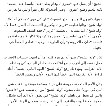
الشيخ” أن يعمل فيها “مقري”، وقام يقلد “عبد الباسط عبد الصمد”،
لكنه تلعثم وطلع “بقري”، وصار أضحوكة اللي يقرأ واللي ما يقرأش.
حينها، كثيرون التمسوا العذر لمبعوث “بان كي مون”، بحكم أنه أولا
“ولد شيخ” وثانيا تعليمه “غربي”، وكغيري التمست له العذر، فقط لأنه
“ولد شيخ”، أما مسألة أن تعليمه “غربي”، فقد كشف المبعوث
الأممي أنه أعمى “طسيس”، ومش مذاكر، وإلا لكان فاهم حاجة من
فلسفة “جان جاك روسو” وأن الطريقة الوحيدة لتفادي الخطأ هي
الجهل.
لكن “ولد الشيخ”، يبدو أنه لم يبرد قلبه، ما أن انتهت جلسات الافتتاح،
حمل نفسه إلى أقرب جامع أعتكف جنب امام الجامع، كي يحفظه
الآية القرآنية، ومع ذلك رجع “ولد الشيخ” اليوم الثاني “يعصد”، أعاد
قراءة الآية الكريمة التى اخطأ فيها اليوم الأول، وبنفس الخطأ.
ولأن الأمم المتحدة، حريصة على حياة وسلامة موظفيها فقد خشي
“بان كي مون” على مبعوثه “ولد الشيخ” من أن تصيبه عين “داعش”
والتي قد تجعل من تلعثم “ولد الشيخ” في نطق الآية القرآنية بشكل
صحيح، حجة لذبحه والتقرب إلى الله برأسه، وضمان الجنة، الأمر