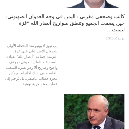
كاتب وصحفي مغربي : اليمن في وجه العدوان الصهيوني:
حين يصمت الجميع وتنطق صواريخ أنصار الله “غزة
ليست…
يونيو 6, 2025
إب نيوز 6 يونيو منذ اللحظة الأولى
للعدوان الإسرائيلي على غزة،
التزمت جماعة “أنصار الله” بقيادة
السيد عبد الملك الحوثي بموقف
واضح وصريح ألا وهو نصرة الشعب
الفلسطيني. ذلك الالتزام لم يكن
مجرد خطاب عاطفي، بل تُرجم إلى
عمليات عسكرية نوعية…