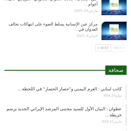
أعوام…
مارس 26, 2025
مركز عين الإنسانية يسلط الضوء على انتهاكات تحالف
العدوان في…
فبراير 4, 2025
NEXT
PREV
صحافة
كاتب لبناني : العزم اليمني و”حصار الحصار” في اللحظة…
يوليو 23, 2026
عطوان : البيان الأول للسيد مجتبى المرشد الإيراني الجديد يرسم
خريطة…
مارس 12, 2026