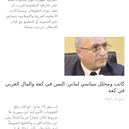
على خارطة المقاومة قررت أن
تقف بوجه الطوفان. وبينما كانت
الأنظمة العربية والإسلامية تتسابق
نحو التسوية أو التطبيع مع كيان
الاحتلال، خرجت صنعاء…
كاتب ومحلل سياسي لبناني: اليمن في كفة والمال العربي
في كفة
مايو 15, 2025
إب نيوز ١٥ مايو – لو كان رفع
العقوبات الأميركية عن سورية بلا
شروط لكان إنجازاً عربياً كاملاً، يعبر
عن مكانة العرب والخليج خصوصاً
لدى واشنطن، التي تملك قرار