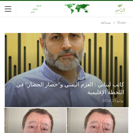
Home
صحافة
كاتب لبناني : العزم اليمني و”حصار الحصار” في
اللحظة الإقليمية
يوليو 23, 2026