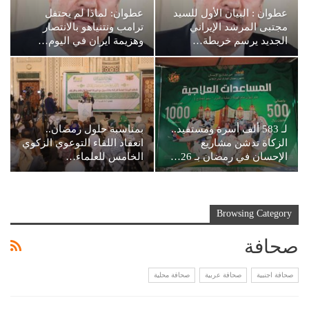
عطوان : البيان الأول للسيد
عطوان: لماذا لم يحتفل
مجتبى المرشد الإيراني
ترامب ونتنياهو بالانتصار
الجديد يرسم خريطة…
وهزيمة ايران في اليوم…
لـ 583 ألف أسرة ومستفيد..
بمناسبة حلول رمضان..
الزكاة تدشن مشاريع
انعقاد اللقاء التوعوي الزكوي
الإحسان في رمضان بـ 26…
الخامس للعلماء…
Browsing Category
صحافة
صحافة اجنبية
صحافة عربية
صحافة محلية